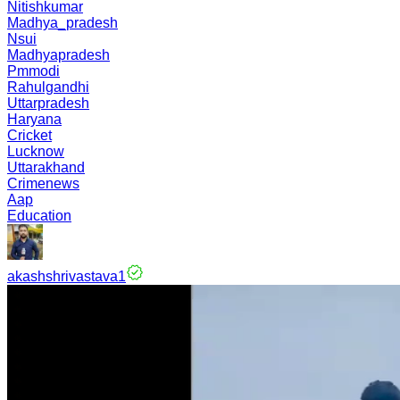
Nitishkumar
Madhya_pradesh
Nsui
Madhyapradesh
Pmmodi
Rahulgandhi
Uttarpradesh
Haryana
Cricket
Lucknow
Uttarakhand
Crimenews
Aap
Education
akashshrivastava1