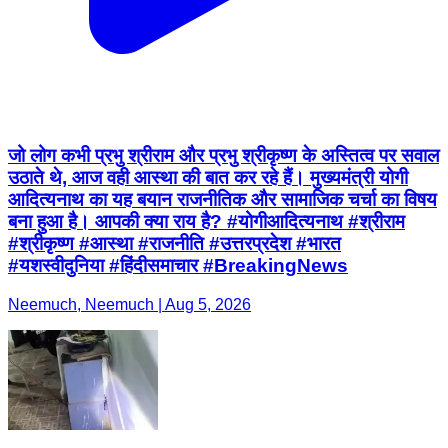
जो लोग कभी प्रभु श्रीराम और प्रभु श्रीकृष्ण के अस्तित्व पर सवाल
उठाते थे, आज वही आस्था की बात कर रहे हैं। मुख्यमंत्री योगी
आदित्यनाथ का यह बयान राजनीतिक और सामाजिक चर्चा का विषय
बना हुआ है। आपकी क्या राय है? #योगीआदित्यनाथ #श्रीराम
#श्रीकृष्ण #आस्था #राजनीति #उत्तरप्रदेश #भारत
#यशस्वीदुनिया #हिंदीसमाचार #BreakingNews
Neemuch, Neemuch | Aug 5, 2026