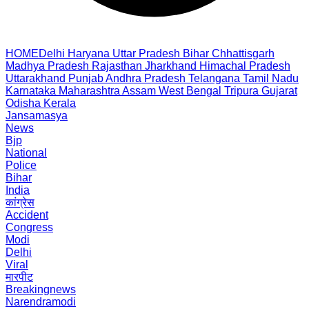
HOME
Delhi
Haryana
Uttar Pradesh
Bihar
Chhattisgarh
Madhya Pradesh
Rajasthan
Jharkhand
Himachal Pradesh
Uttarakhand
Punjab
Andhra Pradesh
Telangana
Tamil Nadu
Karnataka
Maharashtra
Assam
West Bengal
Tripura
Gujarat
Odisha
Kerala
Jansamasya
News
Bjp
National
Police
Bihar
India
कांग्रेस
Accident
Congress
Modi
Delhi
Viral
मारपीट
Breakingnews
Narendramodi