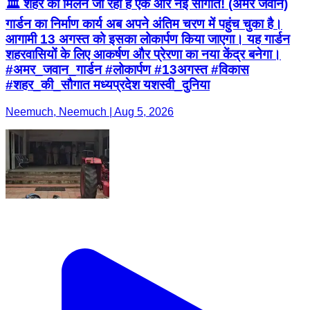
🏛️ शहर को मिलने जा रही है एक और नई सौगात! (अमर जवान)
गार्डन का निर्माण कार्य अब अपने अंतिम चरण में पहुंच चुका है।
आगामी 13 अगस्त को इसका लोकार्पण किया जाएगा। यह गार्डन
शहरवासियों के लिए आकर्षण और प्रेरणा का नया केंद्र बनेगा।
#अमर_जवान_गार्डन #लोकार्पण #13अगस्त #विकास
#शहर_की_सौगात मध्यप्रदेश यशस्वी_दुनिया
Neemuch, Neemuch | Aug 5, 2026