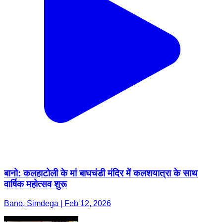
बानो: कलहाटोली के मां बाघचंडी मंदिर में कलशयात्रा के साथ
वार्षिक महोत्सव शुरू
Bano, Simdega | Feb 12, 2026