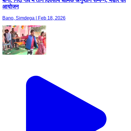
बानो: गिर्दा गांव में तीन दिवसीय धार्मिक अनुष्ठान सम्पन्न, भंडारे का
आयोजन
Bano, Simdega | Feb 18, 2026