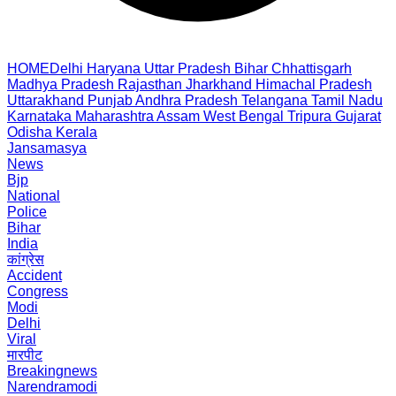
HOME
Delhi
Haryana
Uttar Pradesh
Bihar
Chhattisgarh
Madhya Pradesh
Rajasthan
Jharkhand
Himachal Pradesh
Uttarakhand
Punjab
Andhra Pradesh
Telangana
Tamil Nadu
Karnataka
Maharashtra
Assam
West Bengal
Tripura
Gujarat
Odisha
Kerala
Jansamasya
News
Bjp
National
Police
Bihar
India
कांग्रेस
Accident
Congress
Modi
Delhi
Viral
मारपीट
Breakingnews
Narendramodi