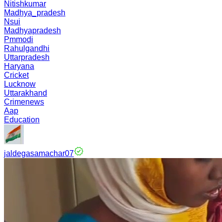
Nitishkumar
Madhya_pradesh
Nsui
Madhyapradesh
Pmmodi
Rahulgandhi
Uttarpradesh
Haryana
Cricket
Lucknow
Uttarakhand
Crimenews
Aap
Education
jaldegasamachar07