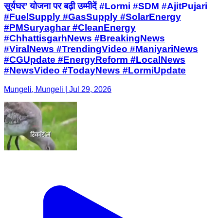
सूर्यघर’ योजना पर बढ़ी उम्मीदें #Lormi #SDM #AjitPujari
#FuelSupply #GasSupply #SolarEnergy
#PMSuryaghar #CleanEnergy
#ChhattisgarhNews #BreakingNews
#ViralNews #TrendingVideo #ManiyariNews
#CGUpdate #EnergyReform #LocalNews
#NewsVideo #TodayNews #LormiUpdate
Mungeli, Mungeli | Jul 29, 2026