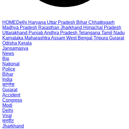
HOME
Delhi
Haryana
Uttar Pradesh
Bihar
Chhattisgarh
Madhya Pradesh
Rajasthan
Jharkhand
Himachal Pradesh
Uttarakhand
Punjab
Andhra Pradesh
Telangana
Tamil Nadu
Karnataka
Maharashtra
Assam
West Bengal
Tripura
Gujarat
Odisha
Kerala
Jansamasya
News
Bjp
National
Police
Bihar
India
कांग्रेस
Gujarat
Accident
Congress
Modi
Delhi
Viral
मारपीट
Jharkhand