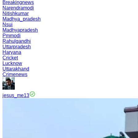
Breakingnews
Narendramodi
Nitishkumar
Madhya_pradesh
Nsui
Madhyapradesh
Pmmodi
Rahulgandhi
Uttarpradesh
Haryana
Cricket
Lucknow
Uttarakhand
Crimenews
jesus_me13