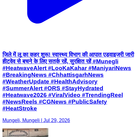
जिले में लू का कहर शुरू! स्वास्थ्य विभाग की आपात एडवाइजरी जारी
हीटवेव से बचने के लिए सतर्क रहें, सुरक्षित रहें #Munegli
#HeatwaveAlert #LooKaKahar #ManiyariNews
#BreakingNews #ChhattisgarhNews
#WeatherUpdate #HealthAdvisory
#SummerAlert #ORS #StayHydrated
#Heatwave2026 #ViralVideo #TrendingReel
#NewsReels #CGNews #PublicSafety
#HeatStroke
Mungeli, Mungeli | Jul 29, 2026