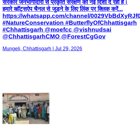
सरकार जनभागीदारी से प्रकृति संरक्षण को नई दिशा दे रही है।
हमारे व्हॉट्सऐप चैनल से जुड़ने के लिए लिंक पर क्लिक करें...
https://whatsapp.com/channel/0029VbBdXyRJ
#NatureConservation #ButterflyOfChhattisgarh
#Chhattisgarh @moefcc @vishnudsai
@ChhattisgarhCMO @ForestCgGov
Mungeli, Chhattisgarh | Jul 29, 2026