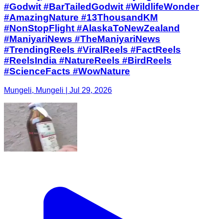
#Godwit #BarTailedGodwit #WildlifeWonder
#AmazingNature #13ThousandKM
#NonStopFlight #AlaskaToNewZealand
#ManiyariNews #TheManiyariNews
#TrendingReels #ViralReels #FactReels
#ReelsIndia #NatureReels #BirdReels
#ScienceFacts #WowNature
Mungeli, Mungeli | Jul 29, 2026