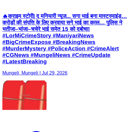
🔥क्राइम स्टोरी| द मनियारी न्यूज़... सगा भाई बना मास्टरमाइंड…
करोड़ों की संपत्ति के लिए करवाया सगे भाई का कत्ल… पुलिस ने
भतीजा–भांजा–चचेरे भाई समेत 15 को दबोचा!
#LorMiCrimeStory #ManiyariNews
#BigCrimeExpose #BreakingNews
#MurderMystery #PoliceAction #CrimeAlert
#CGNews #MungeliNews #CrimeUpdate
#LatestBreaking
Mungeli, Mungeli | Jul 29, 2026