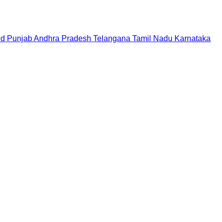
nd
Punjab
Andhra Pradesh
Telangana
Tamil Nadu
Karnataka