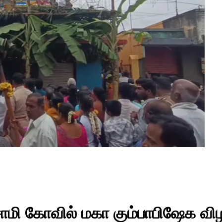
ாமி கோவில் மகா கும்பாபிஷேக விழா