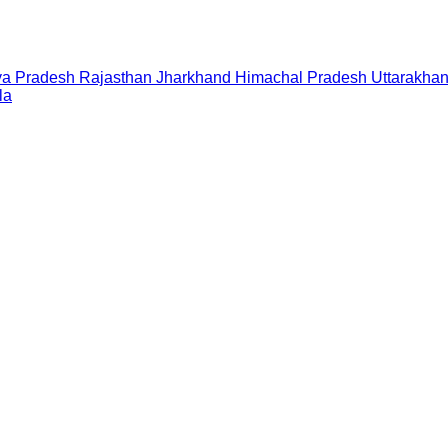
a Pradesh
Rajasthan
Jharkhand
Himachal Pradesh
Uttarakha
la