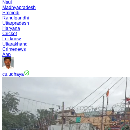
Nsui
Madhyapradesh
Pmmodi
Rahulgandhi
Uttarpradesh
Haryana
Cricket
Lucknow
Uttarakhand
Crimenews
Aap
cu.udhaya