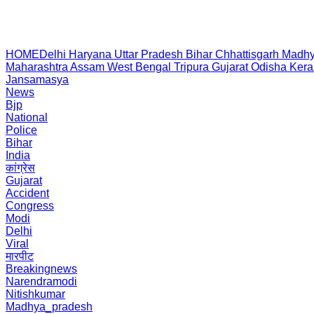
HOME
Delhi
Haryana
Uttar Pradesh
Bihar
Chhattisgarh
Madhy
Maharashtra
Assam
West Bengal
Tripura
Gujarat
Odisha
Kera
Jansamasya
News
Bjp
National
Police
Bihar
India
कांग्रेस
Gujarat
Accident
Congress
Modi
Delhi
Viral
मारपीट
Breakingnews
Narendramodi
Nitishkumar
Madhya_pradesh