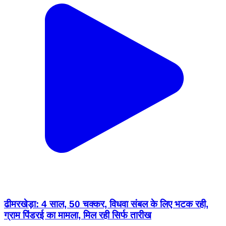
ढीमरखेड़ा: 4 साल, 50 चक्कर, विधवा संबल के लिए भटक रही,
ग्राम पिंडरई का मामला, मिल रही सिर्फ तारीख