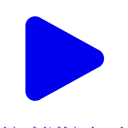
ढीमरखेड़ा: रामभक्ति की गूंज: पिपरिया सेहलावन में 19-25 फरवरी
तक भव्य श्रीराम महायज्ञ एवं संगीतमय रामकथा
Dhimarkheda, Katni | Feb 17, 2026