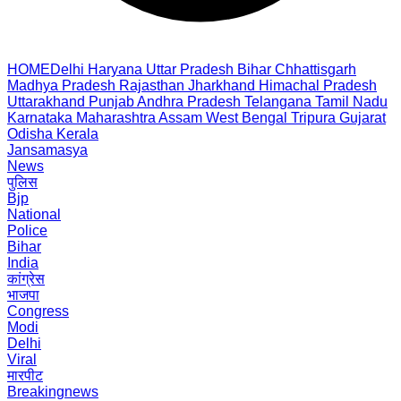
HOME
Delhi
Haryana
Uttar Pradesh
Bihar
Chhattisgarh
Madhya Pradesh
Rajasthan
Jharkhand
Himachal Pradesh
Uttarakhand
Punjab
Andhra Pradesh
Telangana
Tamil Nadu
Karnataka
Maharashtra
Assam
West Bengal
Tripura
Gujarat
Odisha
Kerala
Jansamasya
News
पुलिस
Bjp
National
Police
Bihar
India
कांग्रेस
भाजपा
Congress
Modi
Delhi
Viral
मारपीट
Breakingnews