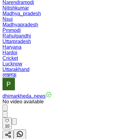
Narendramodi
Nitishkumar
Madhya_pradesh
Nsui
Madhyapradesh
Pmmodi
Rahulgandhi
Uttarpradesh
Haryana
Hardoi
Cricket
Lucknow
Uttarakhand
लखनऊ
dhimarkheda..news
No video available
10