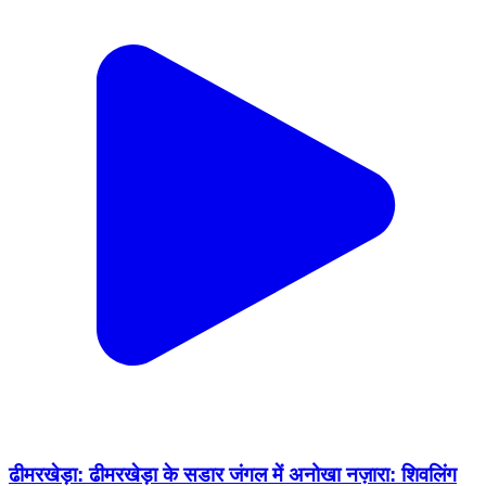
ढीमरखेड़ा: ढीमरखेड़ा के सडार जंगल में अनोखा नज़ारा: शिवलिंग