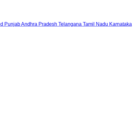
nd
Punjab
Andhra Pradesh
Telangana
Tamil Nadu
Karnataka