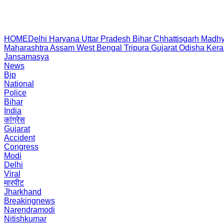
HOME
Delhi
Haryana
Uttar Pradesh
Bihar
Chhattisgarh
Madhy
Maharashtra
Assam
West Bengal
Tripura
Gujarat
Odisha
Kera
Jansamasya
News
Bjp
National
Police
Bihar
India
कांग्रेस
Gujarat
Accident
Congress
Modi
Delhi
Viral
मारपीट
Jharkhand
Breakingnews
Narendramodi
Nitishkumar