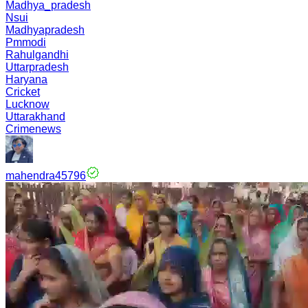
Madhya_pradesh
Nsui
Madhyapradesh
Pmmodi
Rahulgandhi
Uttarpradesh
Haryana
Cricket
Lucknow
Uttarakhand
Crimenews
mahendra45796