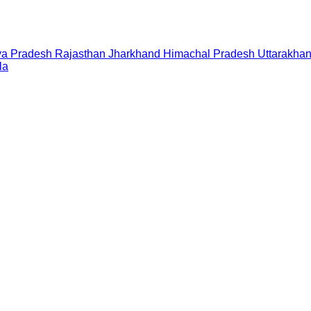
a Pradesh
Rajasthan
Jharkhand
Himachal Pradesh
Uttarakha
la