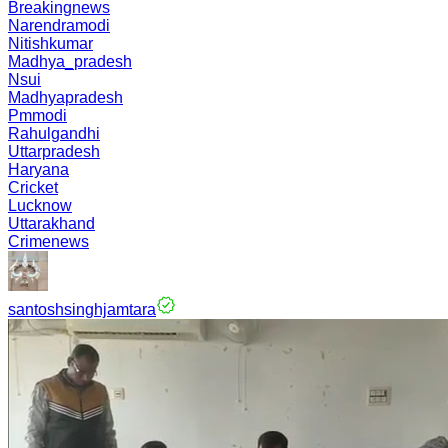
Breakingnews
Narendramodi
Nitishkumar
Madhya_pradesh
Nsui
Madhyapradesh
Pmmodi
Rahulgandhi
Uttarpradesh
Haryana
Cricket
Lucknow
Uttarakhand
Crimenews
santoshsinghjamtara