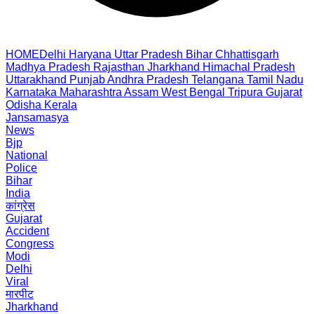
HOME
Delhi
Haryana
Uttar Pradesh
Bihar
Chhattisgarh
Madhya Pradesh
Rajasthan
Jharkhand
Himachal Pradesh
Uttarakhand
Punjab
Andhra Pradesh
Telangana
Tamil Nadu
Karnataka
Maharashtra
Assam
West Bengal
Tripura
Gujarat
Odisha
Kerala
Jansamasya
News
Bjp
National
Police
Bihar
India
कांग्रेस
Gujarat
Accident
Congress
Modi
Delhi
Viral
मारपीट
Jharkhand