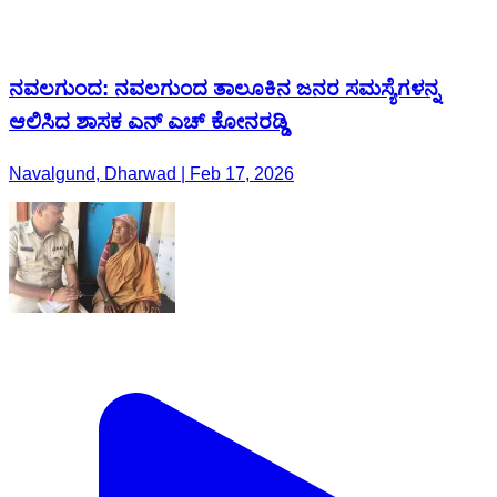
ನವಲಗುಂದ: ನವಲಗುಂದ ತಾಲೂಕಿನ ಜನರ ಸಮಸ್ಯೆಗಳನ್ನ
ಆಲಿಸಿದ ಶಾಸಕ ಎನ್ ಎಚ್ ಕೋನರಡ್ಡಿ
Navalgund, Dharwad | Feb 17, 2026