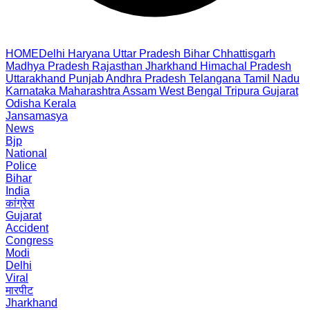
HOME
Delhi
Haryana
Uttar Pradesh
Bihar
Chhattisgarh
Madhya Pradesh
Rajasthan
Jharkhand
Himachal Pradesh
Uttarakhand
Punjab
Andhra Pradesh
Telangana
Tamil Nadu
Karnataka
Maharashtra
Assam
West Bengal
Tripura
Gujarat
Odisha
Kerala
Jansamasya
News
Bjp
National
Police
Bihar
India
कांग्रेस
Gujarat
Accident
Congress
Modi
Delhi
Viral
मारपीट
Jharkhand