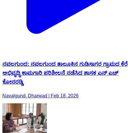
ನವಲಗುಂದ: ನವಲಗುಂದ ತಾಲೂಕಿನ ಗುಡಿಸಾಗರ ಗ್ರಾಮದ ಕೆರೆ
ಅಭಿವೃದ್ಧಿ ಕಾಮಗಾರಿ ಪರಿಶೀಲನೆ ನಡೆಸಿದ ಶಾಸಕ ಎನ್ ಎಚ್
ಕೋನರಡ್ಡಿ
Navalgund, Dharwad | Feb 18, 2026