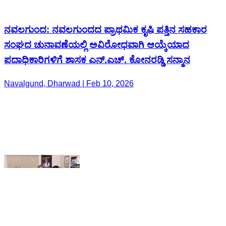
ಪದಾಧಿಕಾರಿಗಳಿಗೆ ಶಾಸಕ ಎನ್.ಎಚ್. ಕೋನರಡ್ಡಿ ಸನ್ಮಾನ
Navalgund, Dharwad | Feb 10, 2026