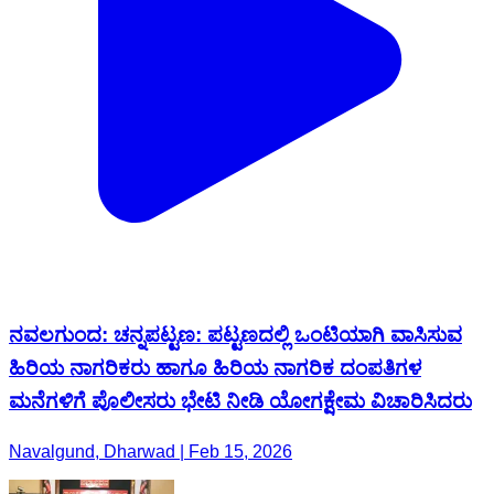
ನವಲಗುಂದ: ಚನ್ನಪಟ್ಟಣ: ಪಟ್ಟಣದಲ್ಲಿ ಒಂಟಿಯಾಗಿ ವಾಸಿಸುವ
ಹಿರಿಯ ನಾಗರಿಕರು ಹಾಗೂ ಹಿರಿಯ ನಾಗರಿಕ ದಂಪತಿಗಳ
ಮನೆಗಳಿಗೆ ಪೊಲೀಸರು ಭೇಟಿ ನೀಡಿ ಯೋಗಕ್ಷೇಮ ವಿಚಾರಿಸಿದರು
Navalgund, Dharwad | Feb 15, 2026