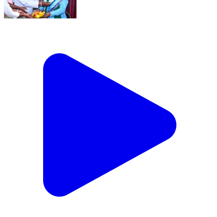
ನವಲಗುಂದ: ನವಲಗುಂದದ ಪ್ರಾಥಮಿಕ ಕೃಷಿ ಪತ್ತಿನ ಸಹಕಾರ
ಸಂಘದ ಚುನಾವಣೆಯಲ್ಲಿ ಅವಿರೋಧವಾಗಿ ಆಯ್ಕೆಯಾದ