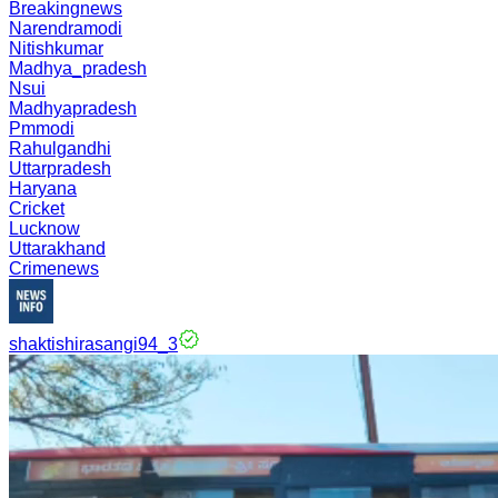
Breakingnews
Narendramodi
Nitishkumar
Madhya_pradesh
Nsui
Madhyapradesh
Pmmodi
Rahulgandhi
Uttarpradesh
Haryana
Cricket
Lucknow
Uttarakhand
Crimenews
shaktishirasangi94_3