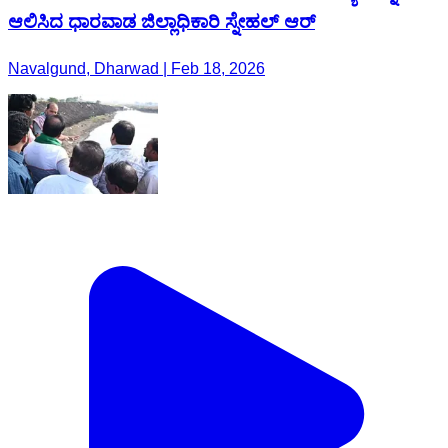
ಆಲಿಸಿದ ಧಾರವಾಡ ಜಿಲ್ಲಾಧಿಕಾರಿ ಸ್ನೇಹಲ್ ಆರ್
Navalgund, Dharwad | Feb 18, 2026