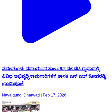
ನವಲಗುಂದ: ನವಲಗುಂದ ತಾಲೂಕಿನ ನಲವಡಿ ಗ್ರಾಮದಲ್ಲಿ
ವಿವಿಧ ಅಭಿವೃದ್ಧಿ ಕಾಮಗಾರಿಗಳಿಗೆ ಶಾಸಕ ಎನ್ ಎಚ್ ಕೋನರಡ್ಡಿ
ಭೂಮಿಪೂಜೆ
Navalgund, Dharwad | Feb 17, 2026