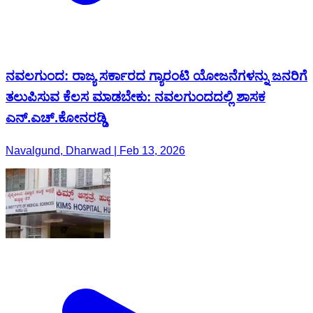
ನವಲಗುಂದ: ರಾಜ್ಯ ಸರ್ಕಾರದ ಗ್ಯಾರಂಟಿ ಯೋಜನೆಗಳನ್ನು ಜನರಿಗೆ
ತಲುಪಿಸುವ ಕೆಲಸ ಮಾಡಬೇಕು: ನವಲಗುಂದದಲ್ಲಿ ಶಾಸಕ
ಎನ್.ಎಚ್.ಕೋನರಡ್ಡಿ
Navalgund, Dharwad | Feb 13, 2026