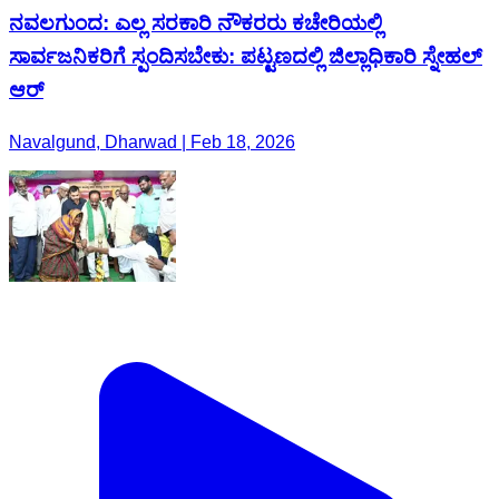
ನವಲಗುಂದ: ಎಲ್ಲ ಸರಕಾರಿ ನೌಕರರು ಕಚೇರಿಯಲ್ಲಿ
ಸಾರ್ವಜನಿಕರಿಗೆ ಸ್ಪಂದಿಸಬೇಕು: ಪಟ್ಟಣದಲ್ಲಿ ಜಿಲ್ಲಾಧಿಕಾರಿ ಸ್ನೇಹಲ್
ಆರ್
Navalgund, Dharwad | Feb 18, 2026