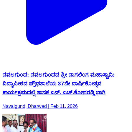
ನವಲಗುಂದ: ನವಲಗುಂದದ ಶ್ರೀ ನಾಗಲಿಂಗ ಮಹಾಸ್ವಾಮಿ
ವಿದ್ಯಾಪೀಠದ ಪ್ರೌಢಶಾಲೆಯ 37ನೇ ವಾರ್ಷಿಕೋತ್ಸವ
ಕಾರ್ಯಕ್ರಮದಲ್ಲಿ ಶಾಸಕ ಎನ್. ಎಚ್.ಕೋನರಡ್ಡಿ ಭಾಗಿ
Navalgund, Dharwad | Feb 11, 2026