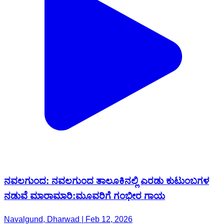
ನವಲಗುಂದ: ನವಲಗುಂದ ತಾಲೂಕಿನಲ್ಲಿ ಎರಡು ಕುಟುಂಬಗಳ
ನಡುವೆ ಮಾರಾಮಾರಿ:ಮೂವರಿಗೆ ಗಂಭೀರ ಗಾಯ
Navalgund, Dharwad | Feb 12, 2026