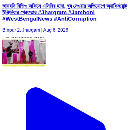
জামবনি বিডিও অফিসে এসিবির হানা, ঘুষ নেওয়ার অভিযোগে অ্যাসিস্ট্যান্ট
ইঞ্জিনিয়ার গ্রেফতার #Jhargram #Jamboni
#WestBengalNews #AntiCorruption
Binpur 2, Jhargam | Aug 6, 2026