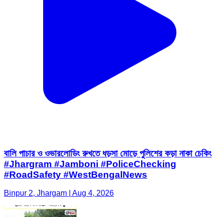
বালি পাচার ও ওভারলোডিং রুখতে ধড়সা মোড়ে পুলিশের কড়া নাকা চেকিং
#Jhargram #Jamboni #PoliceChecking
#RoadSafety #WestBengalNews
Binpur 2, Jhargam | Aug 4, 2026