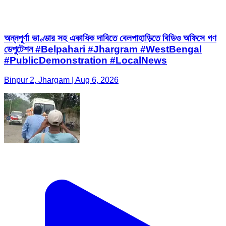
অন্নপূর্ণা ভাণ্ডার সহ একাধিক দাবিতে বেলপাহাড়িতে বিডিও অফিসে গণ
ডেপুটেশন #Belpahari #Jhargram #WestBengal
#PublicDemonstration #LocalNews
Binpur 2, Jhargam | Aug 6, 2026