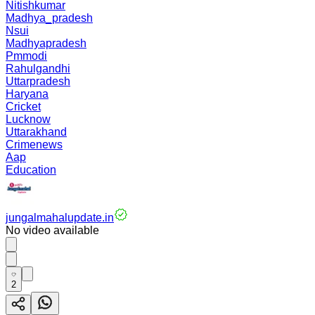
Nitishkumar
Madhya_pradesh
Nsui
Madhyapradesh
Pmmodi
Rahulgandhi
Uttarpradesh
Haryana
Cricket
Lucknow
Uttarakhand
Crimenews
Aap
Education
jungalmahalupdate.in
No video available
2