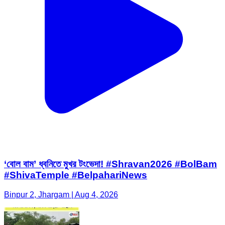
‘বোল বাম’ ধ্বনিতে মুখর টংভেদা! #Shravan2026 #BolBam
#ShivaTemple #BelpahariNews
Binpur 2, Jhargam | Aug 4, 2026