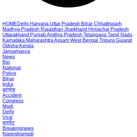
HOME
Delhi
Haryana
Uttar Pradesh
Bihar
Chhattisgarh
Madhya Pradesh
Rajasthan
Jharkhand
Himachal Pradesh
Uttarakhand
Punjab
Andhra Pradesh
Telangana
Tamil Nadu
Karnataka
Maharashtra
Assam
West Bengal
Tripura
Gujarat
Odisha
Kerala
Jansamasya
News
Bjp
National
Police
Bihar
India
कांग्रेस
Accident
Congress
Modi
Delhi
Viral
मारपीट
Breakingnews
Narendramodi