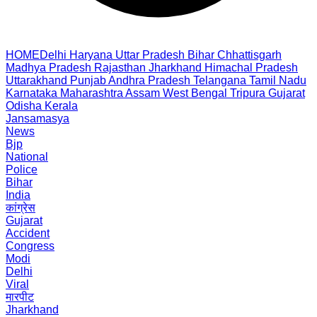
HOME
Delhi
Haryana
Uttar Pradesh
Bihar
Chhattisgarh
Madhya Pradesh
Rajasthan
Jharkhand
Himachal Pradesh
Uttarakhand
Punjab
Andhra Pradesh
Telangana
Tamil Nadu
Karnataka
Maharashtra
Assam
West Bengal
Tripura
Gujarat
Odisha
Kerala
Jansamasya
News
Bjp
National
Police
Bihar
India
कांग्रेस
Gujarat
Accident
Congress
Modi
Delhi
Viral
मारपीट
Jharkhand