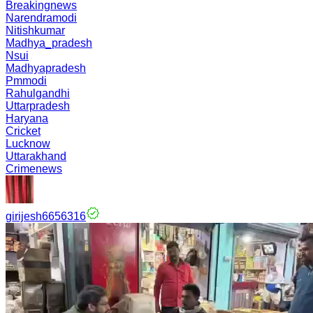
Breakingnews
Narendramodi
Nitishkumar
Madhya_pradesh
Nsui
Madhyapradesh
Pmmodi
Rahulgandhi
Uttarpradesh
Haryana
Cricket
Lucknow
Uttarakhand
Crimenews
girijesh6656316