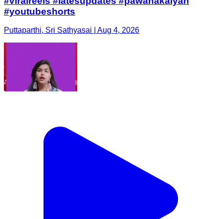
#viralreels #latesupdates #pawanakalyan
#youtubeshorts
Puttaparthi, Sri Sathyasai | Aug 4, 2026