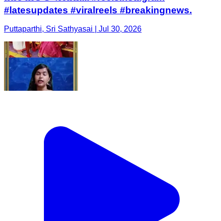
#latesupdates #viralreels #breakingnews.
Puttaparthi, Sri Sathyasai | Jul 30, 2026