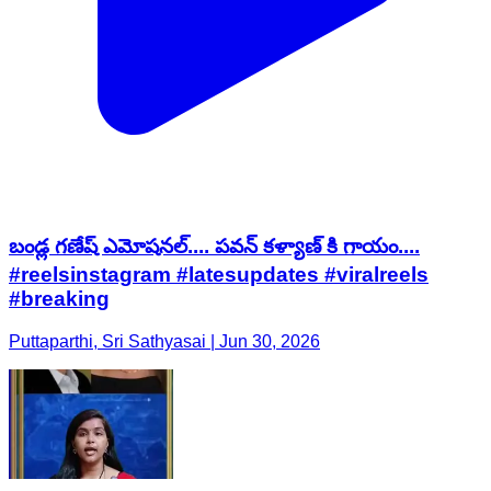
బండ్ల గణేష్ ఎమోషనల్.... పవన్ కళ్యాణ్ కి గాయం....
#reelsinstagram #latesupdates #viralreels
#breaking
Puttaparthi, Sri Sathyasai | Jun 30, 2026