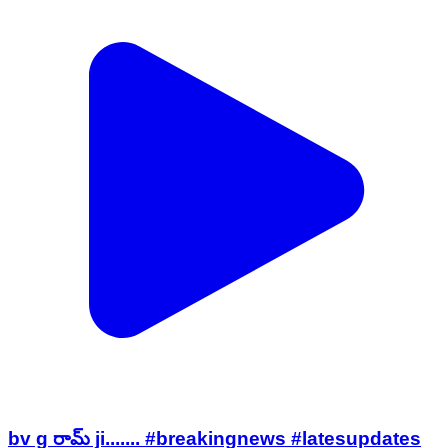
bv g రామ్ ji....... #breakingnews #latesupdates