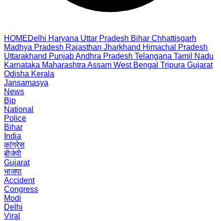
HOME
Delhi
Haryana
Uttar Pradesh
Bihar
Chhattisgarh
Madhya Pradesh
Rajasthan
Jharkhand
Himachal Pradesh
Uttarakhand
Punjab
Andhra Pradesh
Telangana
Tamil Nadu
Karnataka
Maharashtra
Assam
West Bengal
Tripura
Gujarat
Odisha
Kerala
Jansamasya
News
Bjp
National
Police
Bihar
India
कांग्रेस
बीजेपी
Gujarat
भाजपा
Accident
Congress
Modi
Delhi
Viral