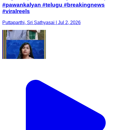
#pawankalyan #telugu #breakingnews
#viralreels
Puttaparthi, Sri Sathyasai | Jul 2, 2026