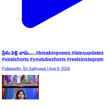
ప్రేమ పెళ్లి చావు..... #breakingnews #latesupdates
#viralshorts #youtubeshorts #reelsinstagram
Puttaparthi, Sri Sathyasai | Aug 8, 2026