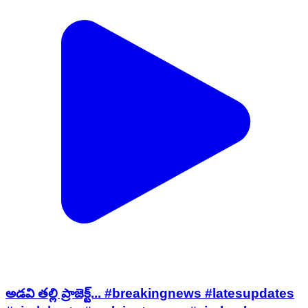
అడవి తల్లి ప్రాజెక్ట్... #breakingnews #latesupdates