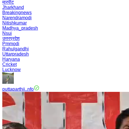
मारपीट
Jharkhand
Breakingnews
Narendramodi
Nitishkumar
Madhya_pradesh
Nsui
उत्तरप्रदेश
Pmmodi
Rahulgandhi
Uttarpradesh
Haryana
Cricket
Lucknow
puttaparthii..nfo