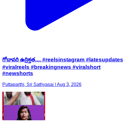
గోదావరి ఉద్రిక్తత.... #reelsinstagram #latesupdates
#viralreels #breakingnews #viralshort
#newshorts
Puttaparthi, Sri Sathyasai | Aug 3, 2026