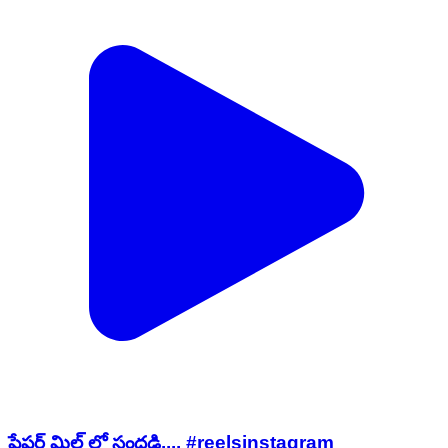
పేపర్ మిల్ లో సందడి.... #reelsinstagram