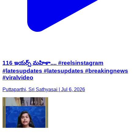
116 ఇయర్స్ మహిళా.... #reelsinstagram
#latesupdates #latesupdates #breakingnews
#viralvideo
Puttaparthi, Sri Sathyasai | Jul 6, 2026