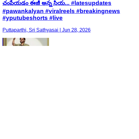
చంపేయడం ఈజీ అన్న సియ... #latesupdates
#pawankalyan #viralreels #breakingnews
#yputubeshorts #live
Puttaparthi, Sri Sathyasai | Jun 28, 2026