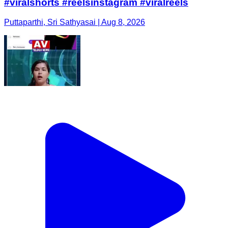
#viralshorts #reelsinstagram #viralreels
Puttaparthi, Sri Sathyasai | Aug 8, 2026