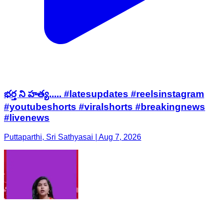
భర్త ని హత్య..... #latesupdates #reelsinstagram
#youtubeshorts #viralshorts #breakingnews
#livenews
Puttaparthi, Sri Sathyasai | Aug 7, 2026