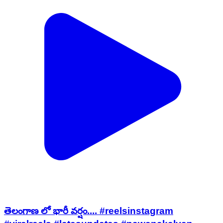
తెలంగాణ లో భారీ వర్షం.... #reelsinstagram