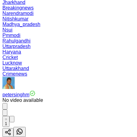
Jharkhand
Breakingnews
Narendramodi
Nitishkumar
Madhya_pradesh
Nsui
Pmmodi
Rahulgandhi
Uttarpradesh
Haryana
Cricket
Lucknow
Uttarakhand
Crimenews
petersinghm
No video available
1