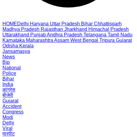
HOME
Delhi
Haryana
Uttar Pradesh
Bihar
Chhattisgarh
Madhya Pradesh
Rajasthan
Jharkhand
Himachal Pradesh
Uttarakhand
Punjab
Andhra Pradesh
Telangana
Tamil Nadu
Karnataka
Maharashtra
Assam
West Bengal
Tripura
Gujarat
Odisha
Kerala
Jansamasya
News
Bjp
National
Police
Bihar
India
कांग्रेस
बीजेपी
Gujarat
Accident
Congress
Modi
Delhi
Viral
मारपीट