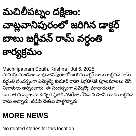
మచిలీపట్నం దక్షిణం:
చాట్లవానిపురంలో జరిగిన డాక్టర్
బాబు జగ్జీవన్ రామ్ వర్ధంతి
కార్యక్రమం
Machilipatnam South, Krishna
|
Jul 6, 2025
పామర్రు మండలం చాట్లవానిపురంలో జరిగిన డాక్టర్ బాబు జగ్జీవన్ రామ్
వర్ధంతి సందర్భంగా ఎమ్మెల్యే కుమార్ రాజా విగ్రహానికి పూలమాలలు వేసి
నివాళులు అర్పించారు. ఈ సందర్భంగా ఎమ్మెల్యే మాట్లాడుతూ
అణగారిన వర్గాలను ఉన్నత స్థితికి ఎదిగేలా చేసిన మహనీయుడు జగ్జీవన్
రామ్ అన్నారు. టిడిపి నేతలు పాల్గొన్నారు.
MORE NEWS
No related stories for this location.