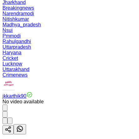
Jharkhand
Breakingnews
Narendramodi
Nitishkumar
Madhya_pradesh
Nsui
Pmmodi
Rahulgandhi
Uttarpradesh
Haryana
Cricket
Lucknow
Uttarakhand
Crimenews
jkkarthik90
No video available