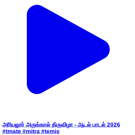
அரியலூர் அருங்கால் திருவிழா - ஆடல் பாடல் 2026
#tmate #mitra #temis