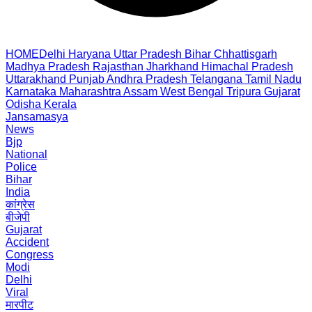
HOME
Delhi
Haryana
Uttar Pradesh
Bihar
Chhattisgarh
Madhya Pradesh
Rajasthan
Jharkhand
Himachal Pradesh
Uttarakhand
Punjab
Andhra Pradesh
Telangana
Tamil Nadu
Karnataka
Maharashtra
Assam
West Bengal
Tripura
Gujarat
Odisha
Kerala
Jansamasya
News
Bjp
National
Police
Bihar
India
कांग्रेस
बीजेपी
Gujarat
Accident
Congress
Modi
Delhi
Viral
मारपीट