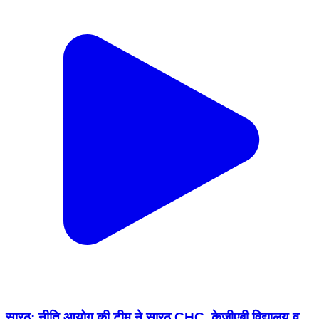
सारठ: नीति आयोग की टीम ने सारठ CHC, केजीएबी विद्यालय व