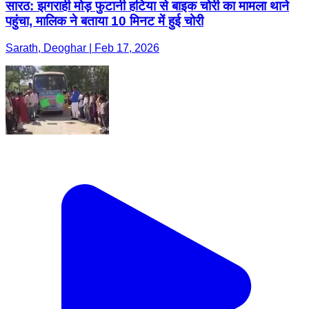
सारठ: झगराही मोड़ फुटानी हटिया से बाइक चोरी का मामला थाने
पहुंचा, मालिक ने बताया 10 मिनट में हुई चोरी
Sarath, Deoghar | Feb 17, 2026