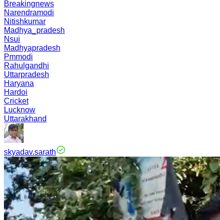
Breakingnews
Narendramodi
Nitishkumar
Madhya_pradesh
Nsui
Madhyapradesh
Pmmodi
Rahulgandhi
Uttarpradesh
Haryana
Hardoi
Cricket
Lucknow
Uttarakhand
skyadav.sarath