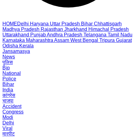
HOME
Delhi
Haryana
Uttar Pradesh
Bihar
Chhattisgarh
Madhya Pradesh
Rajasthan
Jharkhand
Himachal Pradesh
Uttarakhand
Punjab
Andhra Pradesh
Telangana
Tamil Nadu
Karnataka
Maharashtra
Assam
West Bengal
Tripura
Gujarat
Odisha
Kerala
Jansamasya
News
पुलिस
Bjp
National
Police
Bihar
India
कांग्रेस
भाजपा
Accident
Congress
Modi
Delhi
Viral
मारपीट