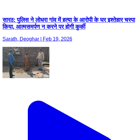
सारठ: पुलिस ने लोधरा गांव में हत्या के आरोपी के घर इश्तेहार चस्पा
किया, आत्मसमर्पण न करने पर होगी कुर्की
Sarath, Deoghar | Feb 19, 2026