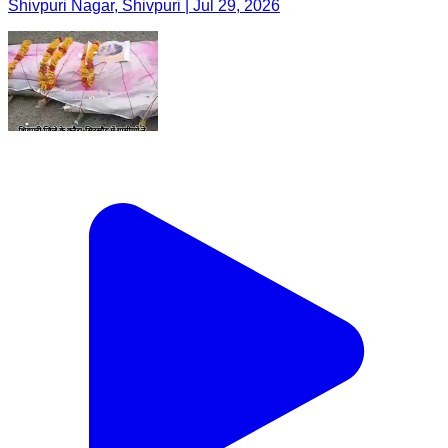
Shivpuri Nagar, Shivpuri | Jul 29, 2026