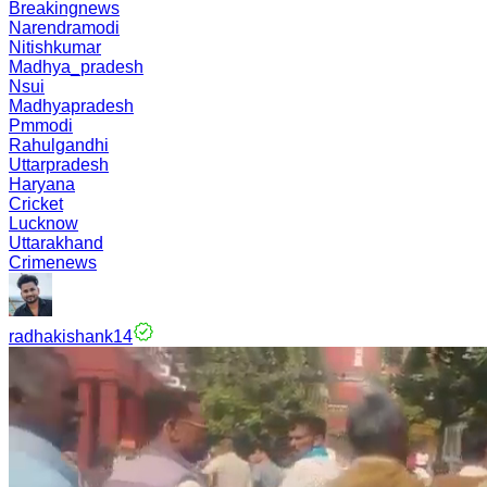
Breakingnews
Narendramodi
Nitishkumar
Madhya_pradesh
Nsui
Madhyapradesh
Pmmodi
Rahulgandhi
Uttarpradesh
Haryana
Cricket
Lucknow
Uttarakhand
Crimenews
radhakishank14