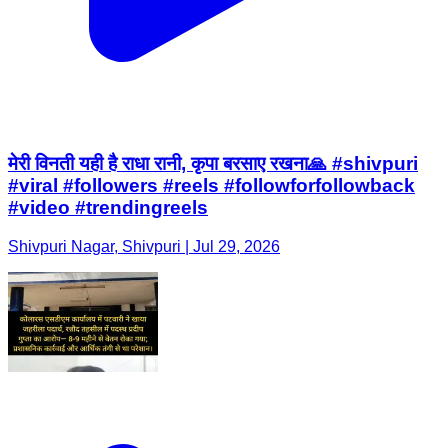
मेरी विनती यही है राधा रानी, कृपा बरसाए रखना🙏 #shivpuri
#viral #followers #reels #followforfollowback
#video #trendingreels
Shivpuri Nagar, Shivpuri | Jul 29, 2026