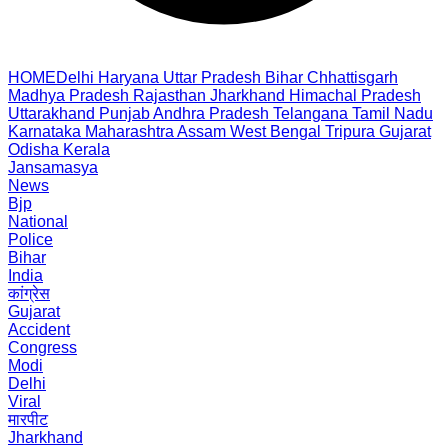
HOME
Delhi
Haryana
Uttar Pradesh
Bihar
Chhattisgarh
Madhya Pradesh
Rajasthan
Jharkhand
Himachal Pradesh
Uttarakhand
Punjab
Andhra Pradesh
Telangana
Tamil Nadu
Karnataka
Maharashtra
Assam
West Bengal
Tripura
Gujarat
Odisha
Kerala
Jansamasya
News
Bjp
National
Police
Bihar
India
कांग्रेस
Gujarat
Accident
Congress
Modi
Delhi
Viral
मारपीट
Jharkhand