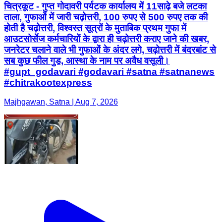
चित्रकूट - गुप्त गोदावरी पर्यटक कार्यालय में 11साढ़े बजे लटका
ताला, गुफाओं में जारी चढ़ोत्तरी, 100 रुपए से 500 रुपए तक की
होती है चढ़ोत्तरी, विश्वस्त सूत्रों के मुताबिक प्रथम गुफा में
आउटसोर्सेज कर्मचारियों के द्वारा ही चढ़ोत्तरी कराए जाने की खबर,
जनरेटर चलाने वाले भी गुफाओं के अंदर लगे, चढ़ोत्तरी में बंदरबांट से
सब कुछ फील गुड, आस्था के नाम पर अवैध वसूली।
#gupt_godavari #godavari #satna #satnanews
#chitrakootexpress
Majhgawan, Satna | Aug 7, 2026