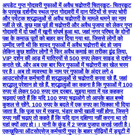
अपडेट गुप्त गोदावरी गुफाओं में अवैध चढ़ोत्तरी चित्रकूट- चित्रकूट
के प्रमुख दर्शनीय स्थल गुप्त गोदावरी में दान पेटियों से रुपए चोरी
और पर्यटक श्रद्धालुओं से अवैध चढ़ोत्तरी के मामले थमने का नाम
नहीं ले रहे, कुछ माह पूर्व ही चढ़ोत्तरी और अवैध पुजापा को लेकर गुप्त
गोदावरी में दो पक्षों में खूनी संघर्ष हुआ था, जहां नगर परिषद के दोनों
पक्ष के कमाऊ पूतों को बाहर कर दिया गया था, जिससे लोगों को
उम्मीद जगी थी कि शायद गुफाओं में अवैध चढ़ोत्तरी बंद हो जाय
लेकिन कुछ शातिर लोगों ने फिर अवैध कमाई का तरीका ढूंढ लिया,
VIP दर्शन की आड़ में यात्रियों से 500 रुपए लेकर साइड से दर्शन
कराते रहे, और अब एक बार फिर गुफाओं में चढ़ोत्तरी का खेल चरम
पर है। अब तो व्यवस्था के नाम पर गुफाओं के अंदर लगे 4
आउटसोर्सेज कर्मचारी ही श्रद्धालुओं से चढ़ोत्तरी करवा रहे हैं, जहां
श्रद्धालु परेशान हो रहे हैं, श्रद्धालुओं का कहना है कि गुफाओं में 100
रुपए से लेकर 500 रुपए राम दरबार, सुइया माता में यह कहकर
चढ़वाएं जाते हैं कि यदि 100 रुपए चढ़ाओगे तो आपके बाल बच्चे
कुशल से रहेंगे, 100 रुपए के बदले में एक रुपए का सिक्का भी दिया
जाता है, कि पूजा घर में रखना, भंडार कभी खाली नहीं होगा, जिसने
रुपए नहीं चढ़ाए तो कहते हैं कि यदि दान दक्षिणा नहीं करना था तो
यहां क्यों आए हो।। पानी के कुंड में 2 जगह पुजापा कराई जाती है।
एकख़ुफ़िया ऑटसोएसेज कर्मचारी गुफा के बाहर सीढ़ियों में ड्यूटी में