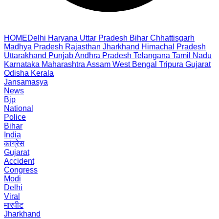
HOME
Delhi
Haryana
Uttar Pradesh
Bihar
Chhattisgarh
Madhya Pradesh
Rajasthan
Jharkhand
Himachal Pradesh
Uttarakhand
Punjab
Andhra Pradesh
Telangana
Tamil Nadu
Karnataka
Maharashtra
Assam
West Bengal
Tripura
Gujarat
Odisha
Kerala
Jansamasya
News
Bjp
National
Police
Bihar
India
कांग्रेस
Gujarat
Accident
Congress
Modi
Delhi
Viral
मारपीट
Jharkhand