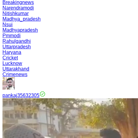
Breakingnews
Narendramodi
Nitishkumar
Madhya_pradesh
Nsui
Madhyapradesh
Pmmodi
Rahulgandhi
Uttarpradesh
Haryana
Cricket
Lucknow
Uttarakhand
Crimenews
pankaj35632305