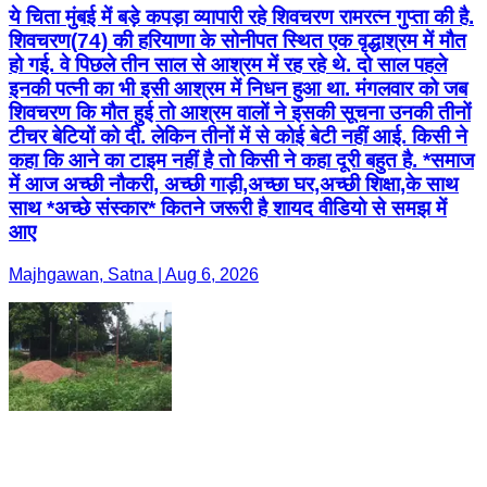
ये चिता मुंबई में बड़े कपड़ा व्यापारी रहे शिवचरण रामरत्न गुप्ता की है.
शिवचरण(74) की हरियाणा के सोनीपत स्थित एक वृद्धाश्रम में मौत
हो गई. वे पिछले तीन साल से आश्रम में रह रहे थे. दो साल पहले
इनकी पत्नी का भी इसी आश्रम में निधन हुआ था. मंगलवार को जब
शिवचरण कि मौत हुई तो आश्रम वालों ने इसकी सूचना उनकी तीनों
टीचर बेटियों को दी. लेकिन तीनों में से कोई बेटी नहीं आई. किसी ने
कहा कि आने का टाइम नहीं है तो किसी ने कहा दूरी बहुत है. *समाज
में आज अच्छी नौकरी, अच्छी गाड़ी,अच्छा घर,अच्छी शिक्षा,के साथ
साथ *अच्छे संस्कार* कितने जरूरी है शायद वीडियो से समझ में
आए
Majhgawan, Satna | Aug 6, 2026