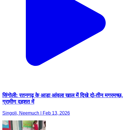
सिंगोली: रतनगढ़ के आडा आंवला खाल में दिखे दो-तीन मगरमच्छ,
ग्रामीण दहशत में
Singoli, Neemuch | Feb 13, 2026