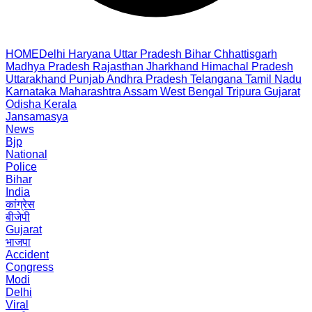
HOME
Delhi
Haryana
Uttar Pradesh
Bihar
Chhattisgarh
Madhya Pradesh
Rajasthan
Jharkhand
Himachal Pradesh
Uttarakhand
Punjab
Andhra Pradesh
Telangana
Tamil Nadu
Karnataka
Maharashtra
Assam
West Bengal
Tripura
Gujarat
Odisha
Kerala
Jansamasya
News
Bjp
National
Police
Bihar
India
कांग्रेस
बीजेपी
Gujarat
भाजपा
Accident
Congress
Modi
Delhi
Viral