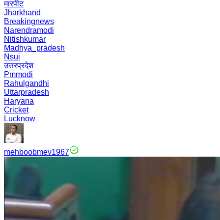
मारपीट
Jharkhand
Breakingnews
Narendramodi
Nitishkumar
Madhya_pradesh
Nsui
उत्तरप्रदेश
Pmmodi
Rahulgandhi
Uttarpradesh
Haryana
Cricket
Lucknow
mehboobmev1967