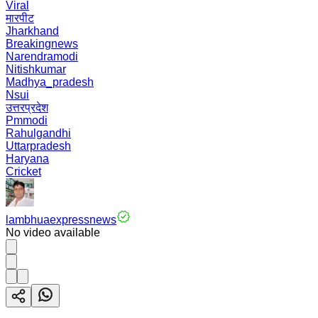
Viral
मारपीट
Jharkhand
Breakingnews
Narendramodi
Nitishkumar
Madhya_pradesh
Nsui
उत्तरप्रदेश
Pmmodi
Rahulgandhi
Uttarpradesh
Haryana
Cricket
lambhuaexpressnews
No video available