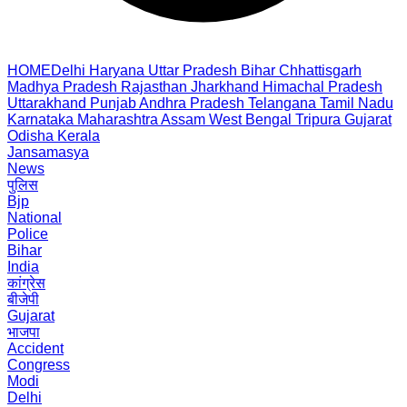
HOME
Delhi
Haryana
Uttar Pradesh
Bihar
Chhattisgarh
Madhya Pradesh
Rajasthan
Jharkhand
Himachal Pradesh
Uttarakhand
Punjab
Andhra Pradesh
Telangana
Tamil Nadu
Karnataka
Maharashtra
Assam
West Bengal
Tripura
Gujarat
Odisha
Kerala
Jansamasya
News
पुलिस
Bjp
National
Police
Bihar
India
कांग्रेस
बीजेपी
Gujarat
भाजपा
Accident
Congress
Modi
Delhi