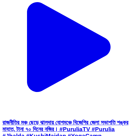
রাজনীতির মঞ্চ ছেড়ে ঝালদায় যোগমঞ্চে বিজেপির জেলা সভাপতি শঙ্কর
মাহাত, টানা ৭০ দিনের নজির। #PuruliaTV #Purulia
#Jhalda #KushiMaidan #YogaCamp