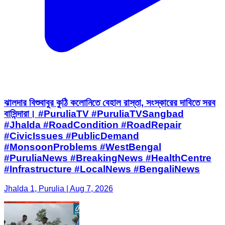
ঝালদার বিশুবাবুর কুঠি কলোনিতে বেহাল রাস্তা, সংস্কারের দাবিতে সরব
বাসিন্দারা। #PuruliaTV #PuruliaTVSangbad
#Jhalda #RoadCondition #RoadRepair
#CivicIssues #PublicDemand
#MonsoonProblems #WestBengal
#PuruliaNews #BreakingNews #HealthCentre
#Infrastructure #LocalNews #BengaliNews
Jhalda 1, Purulia | Aug 7, 2026