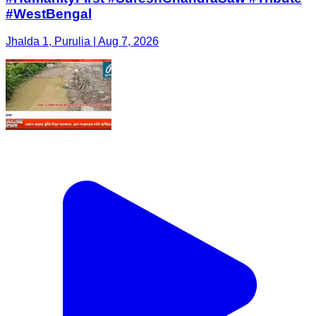
#WestBengal
Jhalda 1, Purulia | Aug 7, 2026