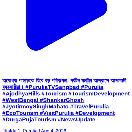
অযোধ্যা পাহাড়কে ঘিরে বড় পরিকল্পনা, পর্যটন মন্ত্রীর আশ্বাসে আশাবাদী
ব্যবসায়ীরা। #PuruliaTVSangbad #Purulia
#AjodhyaHills #Tourism #TourismDevelopment
#WestBengal #ShankarGhosh
#JyotirmoySinghMahato #TravelPurulia
#EcoTourism #VisitPurulia #Development
#DurgaPujaTourism #NewsUpdate
Jhalda 1, Purulia | Aug 4, 2026