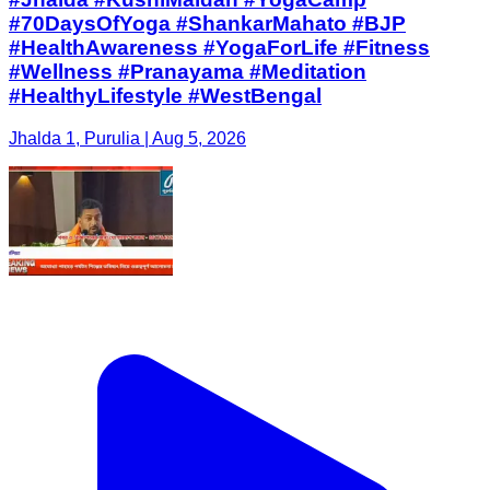
#70DaysOfYoga #ShankarMahato #BJP
#HealthAwareness #YogaForLife #Fitness
#Wellness #Pranayama #Meditation
#HealthyLifestyle #WestBengal
Jhalda 1, Purulia | Aug 5, 2026