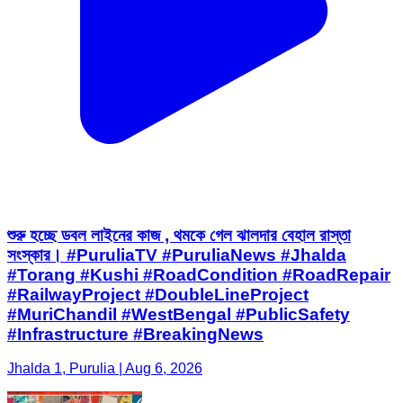
শুরু হচ্ছে ডবল লাইনের কাজ , থমকে গেল ঝালদার বেহাল রাস্তা
সংস্কার। #PuruliaTV #PuruliaNews #Jhalda
#Torang #Kushi #RoadCondition #RoadRepair
#RailwayProject #DoubleLineProject
#MuriChandil #WestBengal #PublicSafety
#Infrastructure #BreakingNews
Jhalda 1, Purulia | Aug 6, 2026