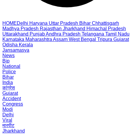
HOME
Delhi
Haryana
Uttar Pradesh
Bihar
Chhattisgarh
Madhya Pradesh
Rajasthan
Jharkhand
Himachal Pradesh
Uttarakhand
Punjab
Andhra Pradesh
Telangana
Tamil Nadu
Karnataka
Maharashtra
Assam
West Bengal
Tripura
Gujarat
Odisha
Kerala
Jansamasya
News
Bjp
National
Police
Bihar
India
कांग्रेस
Gujarat
Accident
Congress
Modi
Delhi
Viral
मारपीट
Jharkhand