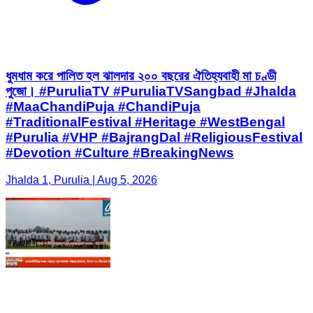
ধুমধাম করে পালিত হল ঝালদার ২০০ বছরের ঐতিহ্যবাহী মা চণ্ডী
পুজো। #PuruliaTV #PuruliaTVSangbad #Jhalda
#MaaChandiPuja #ChandiPuja
#TraditionalFestival #Heritage #WestBengal
#Purulia #VHP #BajrangDal #ReligiousFestival
#Devotion #Culture #BreakingNews
Jhalda 1, Purulia | Aug 5, 2026