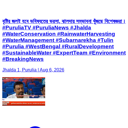
বৃষ্টির জলই হবে ভবিষ্যতের ভরসা, ঝালদায় সম্ভাবনা খুঁজছে বিশেষজ্ঞরা।
#PuruliaTV #PuruliaNews #Jhalda
#WaterConservation #RainwaterHarvesting
#WaterManagement #Subarnarekha #Tulin
#Purulia #WestBengal #RuralDevelopment
#SustainableWater #ExpertTeam #Environment
#BreakingNews
Jhalda 1, Purulia | Aug 6, 2026