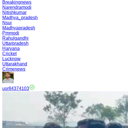
Breakingnews
Narendramodi
Nitishkumar
Madhya_pradesh
Nsui
Madhyapradesh
Pmmodi
Rahulgandhi
Uttarpradesh
Haryana
Cricket
Lucknow
Uttarakhand
Crimenews
usr84374103