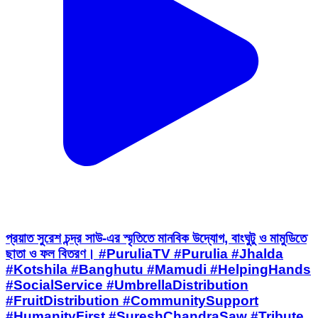
প্রয়াত সুরেশ চন্দ্র সাউ-এর স্মৃতিতে মানবিক উদ্যোগ, বাংঘুটু ও মামুডিতে
ছাতা ও ফল বিতরণ। #PuruliaTV #Purulia #Jhalda
#Kotshila #Banghutu #Mamudi #HelpingHands
#SocialService #UmbrellaDistribution
#FruitDistribution #CommunitySupport
#HumanityFirst #SureshChandraSaw #Tribute