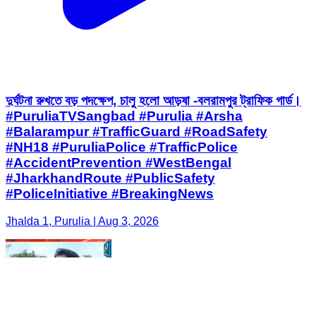
দুর্ঘটনা রুখতে বড় পদক্ষেপ, চালু হলো আড়ষা -বলরামপুর ট্রাফিক গার্ড।
#PuruliaTVSangbad #Purulia #Arsha
#Balarampur #TrafficGuard #RoadSafety
#NH18 #PuruliaPolice #TrafficPolice
#AccidentPrevention #WestBengal
#JharkhandRoute #PublicSafety
#PoliceInitiative #BreakingNews
Jhalda 1, Purulia | Aug 3, 2026