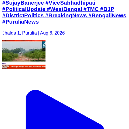
#SujayBanerjee #ViceSabhadhipati
#PoliticalUpdate #WestBengal #TMC #BJP
#DistrictPolitics #BreakingNews #BengaliNews
#PuruliaNews
Jhalda 1, Purulia | Aug 6, 2026