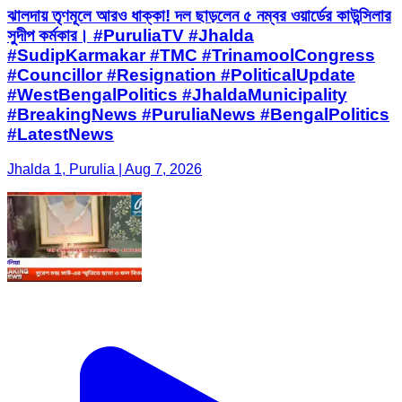
ঝালদায় তৃণমূলে আরও ধাক্কা! দল ছাড়লেন ৫ নম্বর ওয়ার্ডের কাউন্সিলার
সুদীপ কর্মকার। #PuruliaTV #Jhalda
#SudipKarmakar #TMC #TrinamoolCongress
#Councillor #Resignation #PoliticalUpdate
#WestBengalPolitics #JhaldaMunicipality
#BreakingNews #PuruliaNews #BengalPolitics
#LatestNews
Jhalda 1, Purulia | Aug 7, 2026