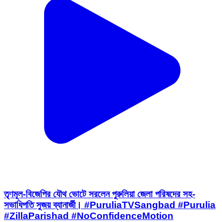
তৃণমূল-বিজেপির যৌথ ভোটে সরলেন পুরুলিয়া জেলা পরিষদের সহ-
সভাধিপতি সুজয় ব্যানার্জী। #PuruliaTVSangbad #Purulia
#ZillaParishad #NoConfidenceMotion