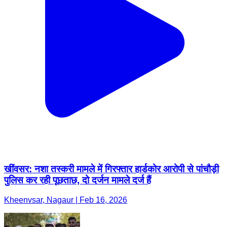
खींवसर: नशा तस्करी मामले में गिरफ्तार हार्डकोर आरोपी से पांचौड़ी
पुलिस कर रही पूछताछ, दो दर्जन मामले दर्ज हैं
Kheenvsar, Nagaur | Feb 16, 2026