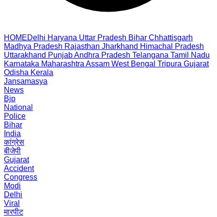
HOME
Delhi
Haryana
Uttar Pradesh
Bihar
Chhattisgarh
Madhya Pradesh
Rajasthan
Jharkhand
Himachal Pradesh
Uttarakhand
Punjab
Andhra Pradesh
Telangana
Tamil Nadu
Karnataka
Maharashtra
Assam
West Bengal
Tripura
Gujarat
Odisha
Kerala
Jansamasya
News
Bjp
National
Police
Bihar
India
कांग्रेस
बीजेपी
Gujarat
Accident
Congress
Modi
Delhi
Viral
मारपीट