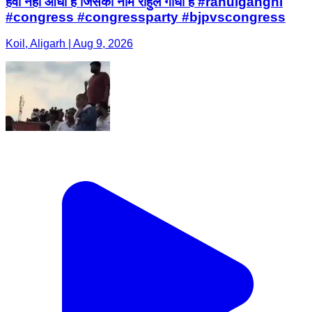
हवा नहीं आंधी है जिसका नाम राहुल गांधी है #rahulganghi
#congress #congressparty #bjpvscongress
Koil, Aligarh | Aug 9, 2026