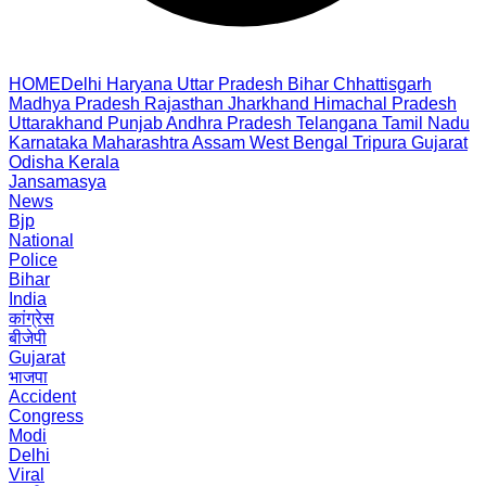
HOME
Delhi
Haryana
Uttar Pradesh
Bihar
Chhattisgarh
Madhya Pradesh
Rajasthan
Jharkhand
Himachal Pradesh
Uttarakhand
Punjab
Andhra Pradesh
Telangana
Tamil Nadu
Karnataka
Maharashtra
Assam
West Bengal
Tripura
Gujarat
Odisha
Kerala
Jansamasya
News
Bjp
National
Police
Bihar
India
कांग्रेस
बीजेपी
Gujarat
भाजपा
Accident
Congress
Modi
Delhi
Viral