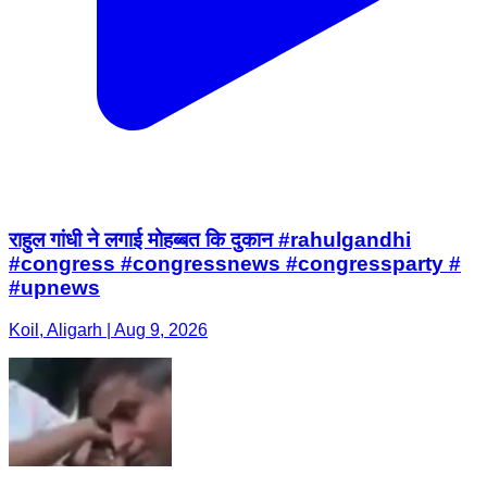
राहुल गांधी ने लगाई मोहब्बत कि दुकान #rahulgandhi
#congress #congressnews #congressparty #
#upnews
Koil, Aligarh | Aug 9, 2026