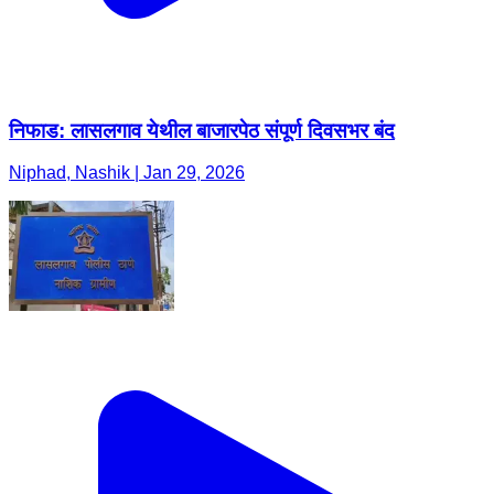
निफाड: लासलगाव येथील बाजारपेठ संपूर्ण दिवसभर बंद
Niphad, Nashik | Jan 29, 2026