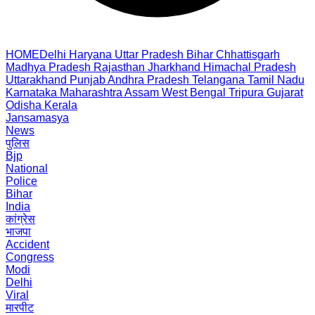
HOME
Delhi
Haryana
Uttar Pradesh
Bihar
Chhattisgarh
Madhya Pradesh
Rajasthan
Jharkhand
Himachal Pradesh
Uttarakhand
Punjab
Andhra Pradesh
Telangana
Tamil Nadu
Karnataka
Maharashtra
Assam
West Bengal
Tripura
Gujarat
Odisha
Kerala
Jansamasya
News
पुलिस
Bjp
National
Police
Bihar
India
कांग्रेस
भाजपा
Accident
Congress
Modi
Delhi
Viral
मारपीट