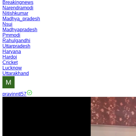
Breakingnews
Narendramodi
Nitishkumar
Madhya_pradesh
Nsui
Madhyapradesh
Pmmodi
Rahulgandhi
Uttarpradesh
Haryana
Hardoi
Cricket
Lucknow
Uttarakhand
pravinntl57