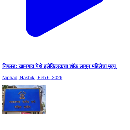
निफाड: खानगाव येथे इलेक्ट्रिकचा शॉक लागून महिलेचा मृत्यू
Niphad, Nashik | Feb 6, 2026