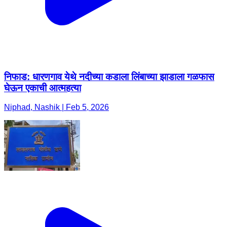
निफाड: धारणगाव येथे नदीच्या कडाला लिंबाच्या झाडाला गळफास
घेऊन एकाची आत्महत्या
Niphad, Nashik | Feb 5, 2026