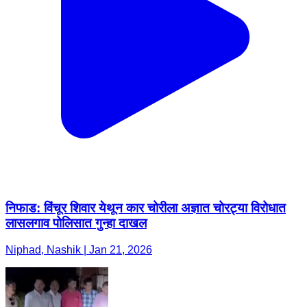
निफाड: विंचूर शिवार येथून कार चोरीला अज्ञात चोरट्या विरोधात
लासलगाव पोलिसात गुन्हा दाखल
Niphad, Nashik | Jan 21, 2026