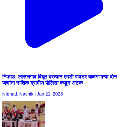
निफाड: लासलगाव विंचूर दरम्यान एमडी पावडर बाळगणाऱ्या दोन
जणांना नाशिक ग्रामीण पोलिसा कडून अटक
Niphad, Nashik | Jan 21, 2026