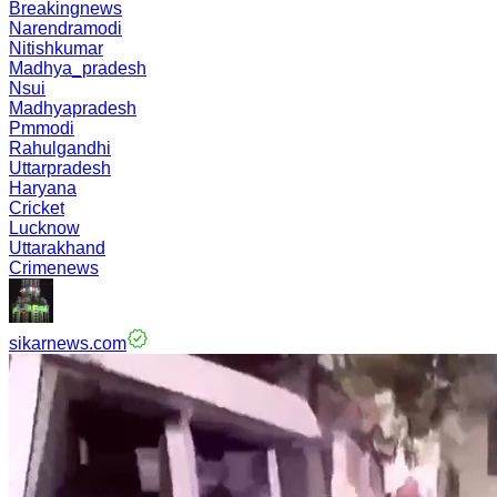
Breakingnews
Narendramodi
Nitishkumar
Madhya_pradesh
Nsui
Madhyapradesh
Pmmodi
Rahulgandhi
Uttarpradesh
Haryana
Cricket
Lucknow
Uttarakhand
Crimenews
sikarnews.com