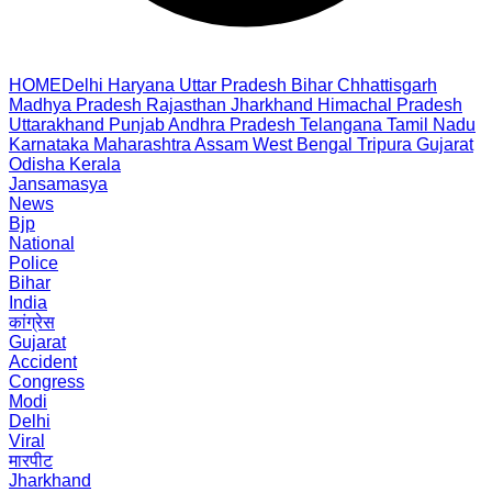
HOME
Delhi
Haryana
Uttar Pradesh
Bihar
Chhattisgarh
Madhya Pradesh
Rajasthan
Jharkhand
Himachal Pradesh
Uttarakhand
Punjab
Andhra Pradesh
Telangana
Tamil Nadu
Karnataka
Maharashtra
Assam
West Bengal
Tripura
Gujarat
Odisha
Kerala
Jansamasya
News
Bjp
National
Police
Bihar
India
कांग्रेस
Gujarat
Accident
Congress
Modi
Delhi
Viral
मारपीट
Jharkhand