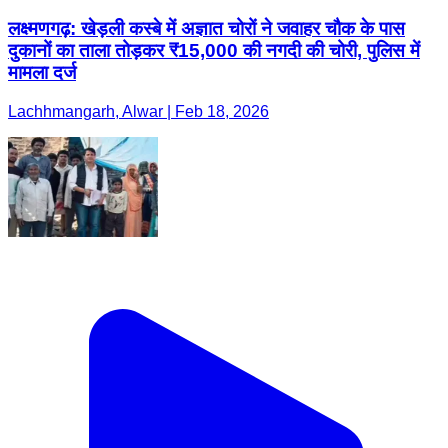
लक्ष्मणगढ़: खेड़ली कस्बे में अज्ञात चोरों ने जवाहर चौक के पास
दुकानों का ताला तोड़कर ₹15,000 की नगदी की चोरी, पुलिस में
मामला दर्ज
Lachhmangarh, Alwar | Feb 18, 2026