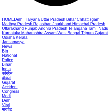
HOME
Delhi
Haryana
Uttar Pradesh
Bihar
Chhattisgarh
Madhya Pradesh
Rajasthan
Jharkhand
Himachal Pradesh
Uttarakhand
Punjab
Andhra Pradesh
Telangana
Tamil Nadu
Karnataka
Maharashtra
Assam
West Bengal
Tripura
Gujarat
Odisha
Kerala
Jansamasya
News
Bjp
National
Police
Bihar
India
कांग्रेस
बीजेपी
Gujarat
Accident
Congress
Modi
Delhi
Viral
मारपीट