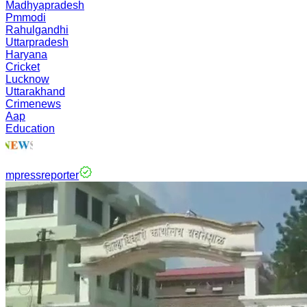
Madhyapradesh
Pmmodi
Rahulgandhi
Uttarpradesh
Haryana
Cricket
Lucknow
Uttarakhand
Crimenews
Aap
Education
mpressreporter