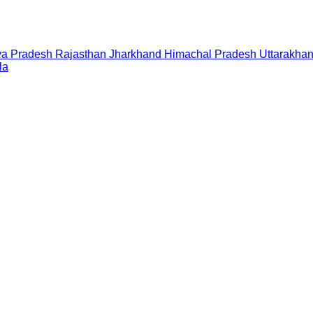
a Pradesh
Rajasthan
Jharkhand
Himachal Pradesh
Uttarakha
la