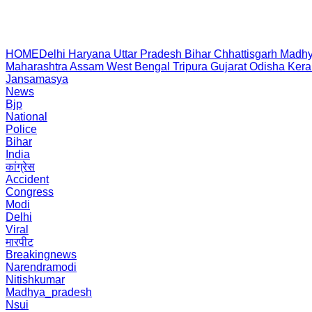
HOME
Delhi
Haryana
Uttar Pradesh
Bihar
Chhattisgarh
Madhy
Maharashtra
Assam
West Bengal
Tripura
Gujarat
Odisha
Kera
Jansamasya
News
Bjp
National
Police
Bihar
India
कांग्रेस
Accident
Congress
Modi
Delhi
Viral
मारपीट
Breakingnews
Narendramodi
Nitishkumar
Madhya_pradesh
Nsui