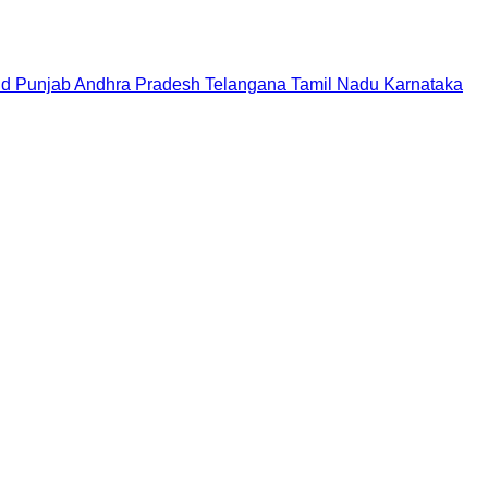
nd
Punjab
Andhra Pradesh
Telangana
Tamil Nadu
Karnataka