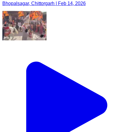
Bhopalsagar, Chittorgarh | Feb 14, 2026