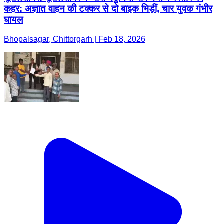
कहर: अज्ञात वाहन की टक्कर से दो बाइक भिड़ीं, चार युवक गंभीर
घायल
Bhopalsagar, Chittorgarh | Feb 18, 2026