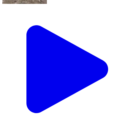
भूपालसागर: आकोला में नगर पालिका के डंपिंग यार्ड में कचरे के ढेर
पर दम तोड़ती संवेदनाएं, प्लास्टिक निगलने को मजबूर गायें
Bhopalsagar, Chittorgarh | Feb 12, 2026