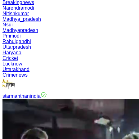
Breakingnews
Narendramodi
Nitishkumar
Madhya_pradesh
Nsui
Madhyapradesh
Pmmodi
Rahulgandhi
Uttarpradesh
Haryana
Cricket
Lucknow
Uttarakhand
Crimenews
starmanthanindia