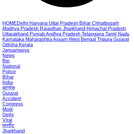
HOME
Delhi
Haryana
Uttar Pradesh
Bihar
Chhattisgarh
Madhya Pradesh
Rajasthan
Jharkhand
Himachal Pradesh
Uttarakhand
Punjab
Andhra Pradesh
Telangana
Tamil Nadu
Karnataka
Maharashtra
Assam
West Bengal
Tripura
Gujarat
Odisha
Kerala
Jansamasya
News
Bjp
National
Police
Bihar
India
कांग्रेस
Gujarat
Accident
Congress
Modi
Delhi
Viral
मारपीट
Jharkhand