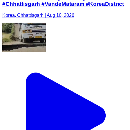
#Chhattisgarh #VandeMataram #KoreaDistrict
Korea, Chhattisgarh | Aug 10, 2026