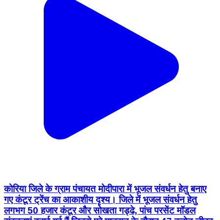
कोरिया जिले के ग्राम पंचायत मोदीपारा में भूजल संवर्धन हेतु बनाए
गए कंटूर ट्रेंच का आकाशीय दृश्य। जिले में भूजल संवर्धन हेतु
लगभग 50 हजार कंटूर और सोखता गड्ढे, पांच परसेंट मॉडल