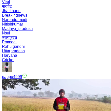
Viral
मारपीट
Jharkhand
Breakingnews
Narendramodi
Nitishkumar
Madhya_pradesh
Nsui
उत्तरप्रदेश
Pmmodi
Rahulgandhi
Uttarpradesh
Haryana
Cricket
pappu4999