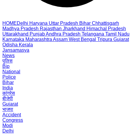
HOME
Delhi
Haryana
Uttar Pradesh
Bihar
Chhattisgarh
Madhya Pradesh
Rajasthan
Jharkhand
Himachal Pradesh
Uttarakhand
Punjab
Andhra Pradesh
Telangana
Tamil Nadu
Karnataka
Maharashtra
Assam
West Bengal
Tripura
Gujarat
Odisha
Kerala
Jansamasya
News
पुलिस
Bjp
National
Police
Bihar
India
कांग्रेस
बीजेपी
Gujarat
भाजपा
Accident
Congress
Modi
Delhi