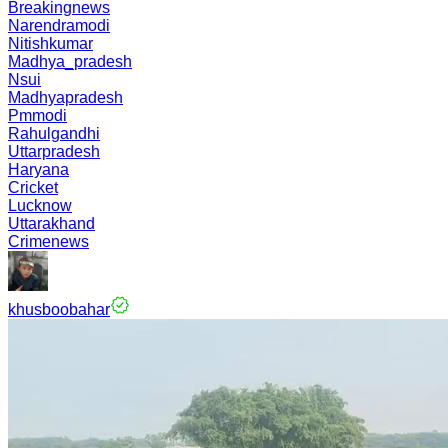
Breakingnews
Narendramodi
Nitishkumar
Madhya_pradesh
Nsui
Madhyapradesh
Pmmodi
Rahulgandhi
Uttarpradesh
Haryana
Cricket
Lucknow
Uttarakhand
Crimenews
khusboobahar