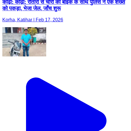
कोढ़ा: कोढ़ा: रौतारा से चोरी की बाइक के साथ पुलिस ने एक शख्स
को पकड़ा, भेजा जेल, जाँच शुरू
Korha, Katihar | Feb 17, 2026