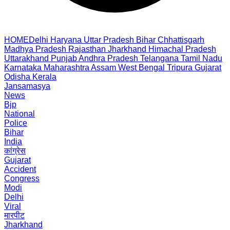
HOME
Delhi
Haryana
Uttar Pradesh
Bihar
Chhattisgarh
Madhya Pradesh
Rajasthan
Jharkhand
Himachal Pradesh
Uttarakhand
Punjab
Andhra Pradesh
Telangana
Tamil Nadu
Karnataka
Maharashtra
Assam
West Bengal
Tripura
Gujarat
Odisha
Kerala
Jansamasya
News
Bjp
National
Police
Bihar
India
कांग्रेस
Gujarat
Accident
Congress
Modi
Delhi
Viral
मारपीट
Jharkhand