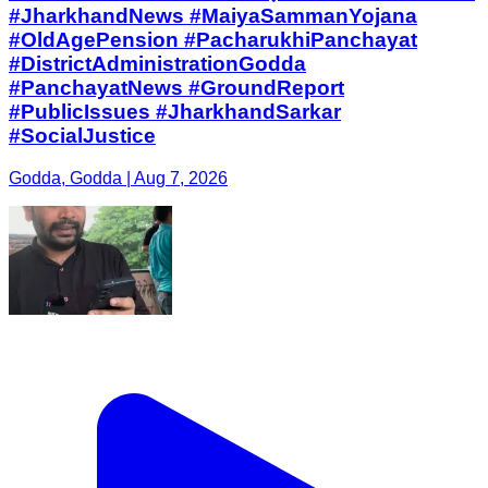
#JharkhandNews #MaiyaSammanYojana
#OldAgePension #PacharukhiPanchayat
#DistrictAdministrationGodda
#PanchayatNews #GroundReport
#PublicIssues #JharkhandSarkar
#SocialJustice
Godda, Godda | Aug 7, 2026