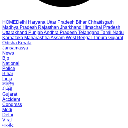
HOME
Delhi
Haryana
Uttar Pradesh
Bihar
Chhattisgarh
Madhya Pradesh
Rajasthan
Jharkhand
Himachal Pradesh
Uttarakhand
Punjab
Andhra Pradesh
Telangana
Tamil Nadu
Karnataka
Maharashtra
Assam
West Bengal
Tripura
Gujarat
Odisha
Kerala
Jansamasya
News
Bjp
National
Police
Bihar
India
कांग्रेस
बीजेपी
Gujarat
Accident
Congress
Modi
Delhi
Viral
मारपीट