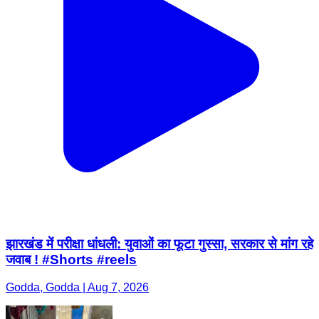
झारखंड में परीक्षा धांधली: युवाओं का फूटा गुस्सा, सरकार से मांग रहे
जवाब ! #Shorts #reels
Godda, Godda | Aug 7, 2026