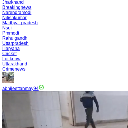
Jharkhand
Breakingnews
Narendramodi
Nitishkumar
Madhya_pradesh
Nsui
Pmmodi
Rahulgandhi
Uttarpradesh
Haryana
Cricket
Lucknow
Uttarakhand
Crimenews
abhijeettanmay94