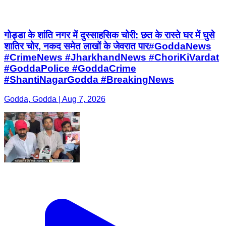
गोड्डा के शांति नगर में दुस्साहसिक चोरी: छत के रास्ते घर में घुसे
शातिर चोर, नकद समेत लाखों के जेवरात पार ​#GoddaNews
#CrimeNews #JharkhandNews #ChoriKiVardat
#GoddaPolice #GoddaCrime
#ShantiNagarGodda #BreakingNews
Godda, Godda | Aug 7, 2026