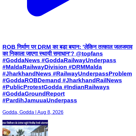
ROB निर्माण पर DRM का बड़ा बयान: 'लेकिन तत्काल जलजमाव
का निकाला जाएगा स्थायी समाधान'? @topfans
#GoddaNews #GoddaRailwayUnderpass
#MaldaRailwayDivision #DRMMalda
#JharkhandNews #RailwayUnderpassProblem
#GoddaROBDemand #JharkhandRailNews
#PublicProtestGodda #IndianRailways
#GoddaGroundReport
#PardihJamuuaUnderpass
Godda, Godda | Aug 8, 2026