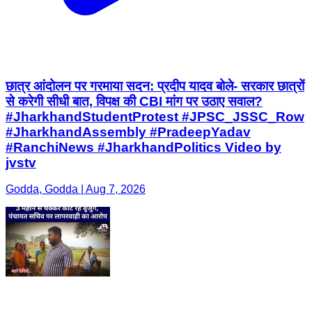
छात्र आंदोलन पर गरमाया सदन: प्रदीप यादव बोले- सरकार छात्रों
से करेगी सीधी बात, विपक्ष की CBI मांग पर उठाए सवाल? ​
#JharkhandStudentProtest #JPSC_JSSC_Row
#JharkhandAssembly #PradeepYadav
#RanchiNews #JharkhandPolitics Video by
jvstv
Godda, Godda | Aug 7, 2026