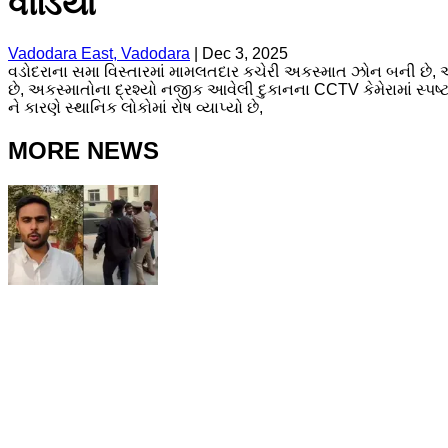
વીડિયો
Vadodara East, Vadodara
|
Dec 3, 2025
વડોદરાના સમા વિસ્તારમાં મામલતદાર કચેરી અકસ્માત ઝોન બની છે, આ
છે, અકસ્માતોના દ્રશ્યો નજીક આવેલી દુકાનના CCTV કેમેરામાં સ્પષ્ટ
ને કારણે સ્થાનિક લોકોમાં રોષ વ્યાપ્યો છે,
MORE NEWS