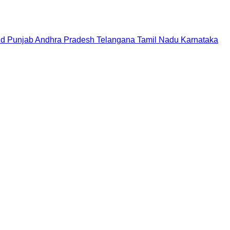
nd
Punjab
Andhra Pradesh
Telangana
Tamil Nadu
Karnataka