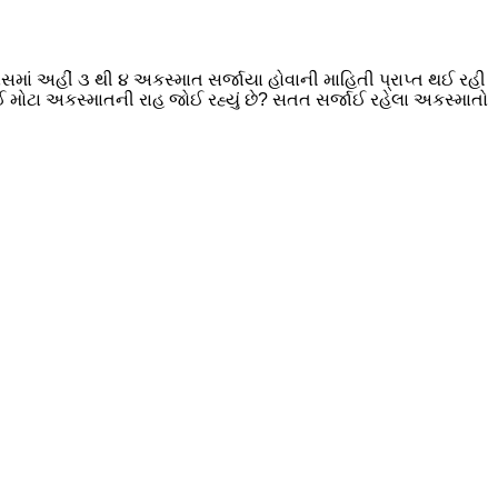
માં અહીં ૩ થી ૪ અકસ્માત સર્જાયા હોવાની માહિતી પ્રાપ્ત થઈ રહી
 કોઈ મોટા અકસ્માતની રાહ જોઈ રહ્યું છે? સતત સર્જાઈ રહેલા અકસ્માતો