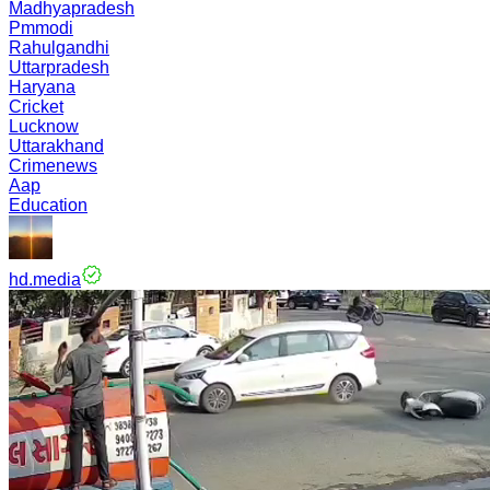
Madhyapradesh
Pmmodi
Rahulgandhi
Uttarpradesh
Haryana
Cricket
Lucknow
Uttarakhand
Crimenews
Aap
Education
hd.media