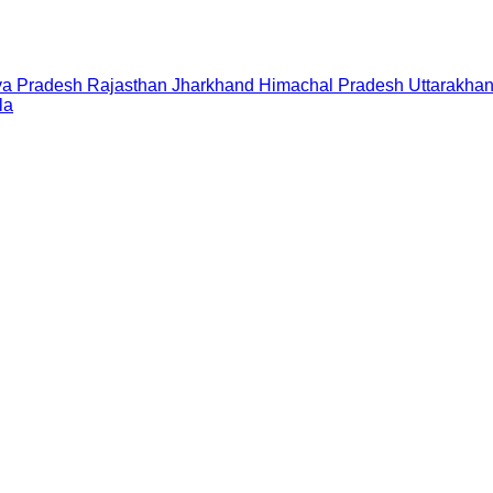
a Pradesh
Rajasthan
Jharkhand
Himachal Pradesh
Uttarakha
la