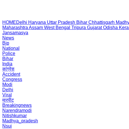
HOME
Delhi
Haryana
Uttar Pradesh
Bihar
Chhattisgarh
Madhy
Maharashtra
Assam
West Bengal
Tripura
Gujarat
Odisha
Kera
Jansamasya
News
Bjp
National
Police
Bihar
India
कांग्रेस
Accident
Congress
Modi
Delhi
Viral
मारपीट
Breakingnews
Narendramodi
Nitishkumar
Madhya_pradesh
Nsui