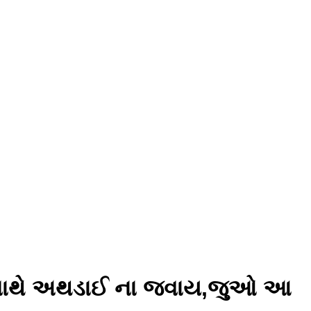
ોઈ સાથે અથડાઈ ના જવાય,જુઓ આ