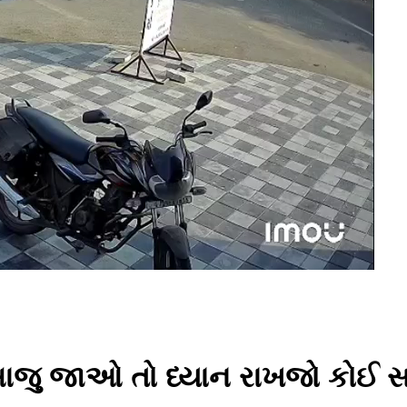
મા બાજુ જાઓ તો ધ્યાન રાખજો ક