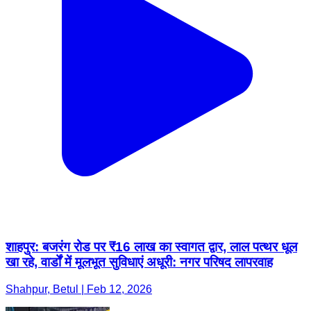
शाहपुर: बजरंग रोड पर ₹16 लाख का स्वागत द्वार, लाल पत्थर धूल
खा रहे, वार्डों में मूलभूत सुविधाएं अधूरी: नगर परिषद लापरवाह
Shahpur, Betul | Feb 12, 2026