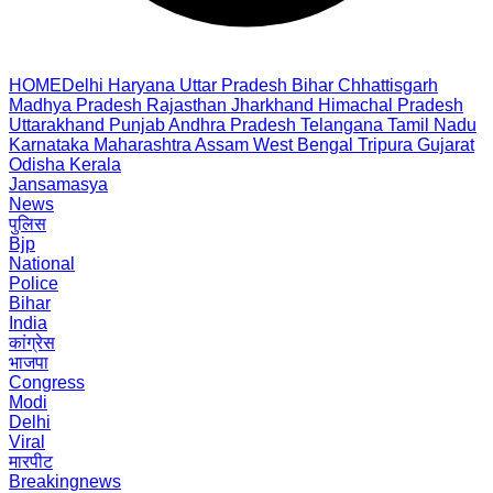
HOME
Delhi
Haryana
Uttar Pradesh
Bihar
Chhattisgarh
Madhya Pradesh
Rajasthan
Jharkhand
Himachal Pradesh
Uttarakhand
Punjab
Andhra Pradesh
Telangana
Tamil Nadu
Karnataka
Maharashtra
Assam
West Bengal
Tripura
Gujarat
Odisha
Kerala
Jansamasya
News
पुलिस
Bjp
National
Police
Bihar
India
कांग्रेस
भाजपा
Congress
Modi
Delhi
Viral
मारपीट
Breakingnews