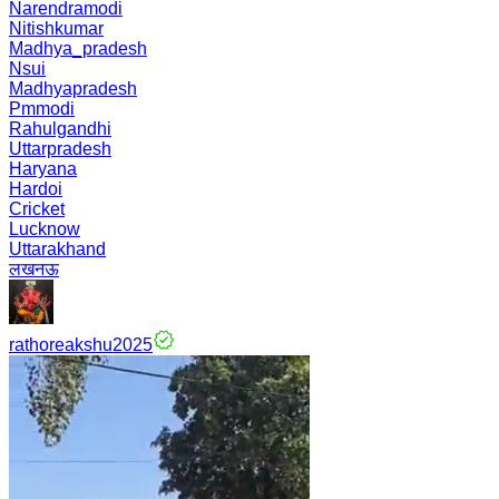
Narendramodi
Nitishkumar
Madhya_pradesh
Nsui
Madhyapradesh
Pmmodi
Rahulgandhi
Uttarpradesh
Haryana
Hardoi
Cricket
Lucknow
Uttarakhand
लखनऊ
rathoreakshu2025