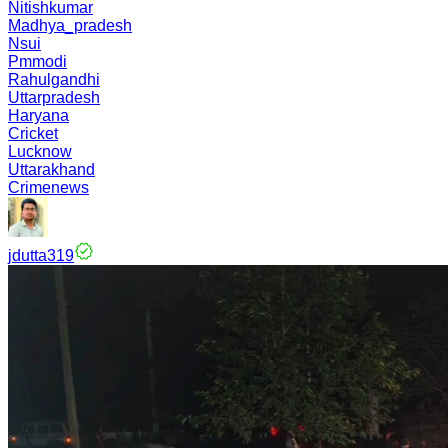
Nitishkumar
Madhya_pradesh
Nsui
Pmmodi
Rahulgandhi
Uttarpradesh
Haryana
Cricket
Lucknow
Uttarakhand
Crimenews
jdutta319