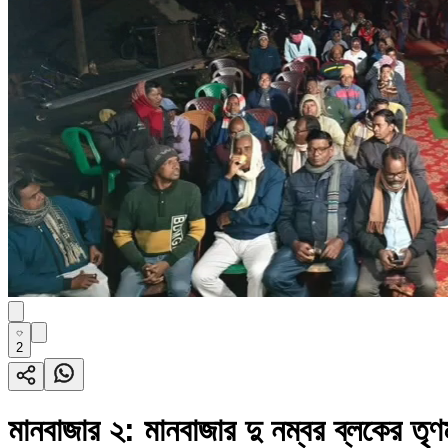
2
মানবাজার ২: মানবাজার দু নম্বর ব্লকের তৃণম