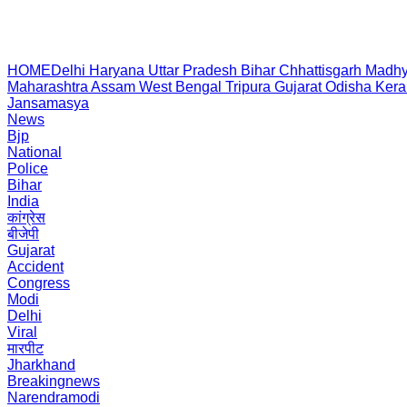
HOME
Delhi
Haryana
Uttar Pradesh
Bihar
Chhattisgarh
Madhy
Maharashtra
Assam
West Bengal
Tripura
Gujarat
Odisha
Kera
Jansamasya
News
Bjp
National
Police
Bihar
India
कांग्रेस
बीजेपी
Gujarat
Accident
Congress
Modi
Delhi
Viral
मारपीट
Jharkhand
Breakingnews
Narendramodi