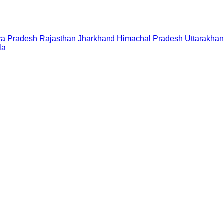
a Pradesh
Rajasthan
Jharkhand
Himachal Pradesh
Uttarakha
la