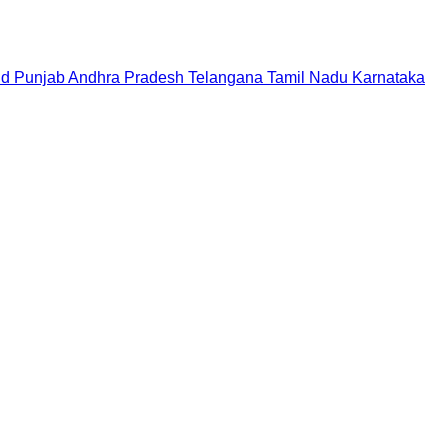
nd
Punjab
Andhra Pradesh
Telangana
Tamil Nadu
Karnataka