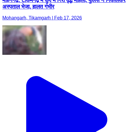
मोहनगढ़: टीकमगढ़ में कुएं में गिरी वृद्ध महिला, पुलिस ने निकालकर
अस्पताल भेजा, हालत गंभीर
Mohangarh, Tikamgarh | Feb 17, 2026