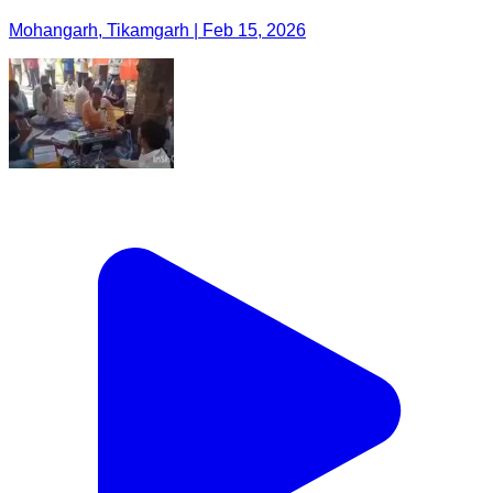
Mohangarh, Tikamgarh | Feb 15, 2026