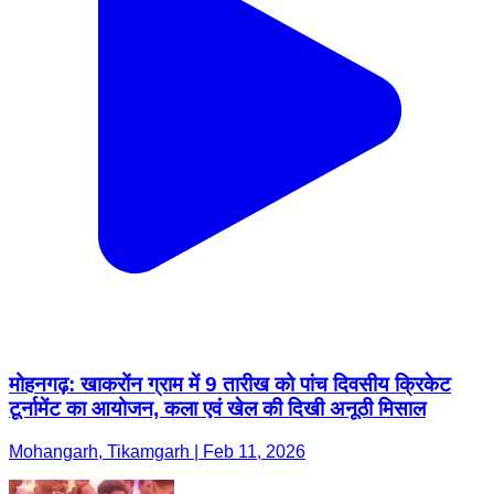
मोहनगढ़: खाकरोंन ग्राम में 9 तारीख को पांच दिवसीय क्रिकेट
टूर्नामेंट का आयोजन, कला एवं खेल की दिखी अनूठी मिसाल
Mohangarh, Tikamgarh | Feb 11, 2026