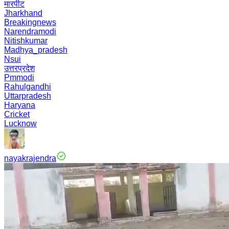
मारपीट
Jharkhand
Breakingnews
Narendramodi
Nitishkumar
Madhya_pradesh
Nsui
उत्तरप्रदेश
Pmmodi
Rahulgandhi
Uttarpradesh
Haryana
Cricket
Lucknow
nayakrajendra