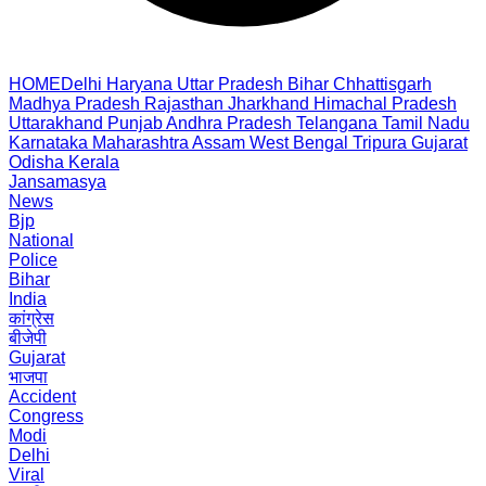
HOME
Delhi
Haryana
Uttar Pradesh
Bihar
Chhattisgarh
Madhya Pradesh
Rajasthan
Jharkhand
Himachal Pradesh
Uttarakhand
Punjab
Andhra Pradesh
Telangana
Tamil Nadu
Karnataka
Maharashtra
Assam
West Bengal
Tripura
Gujarat
Odisha
Kerala
Jansamasya
News
Bjp
National
Police
Bihar
India
कांग्रेस
बीजेपी
Gujarat
भाजपा
Accident
Congress
Modi
Delhi
Viral