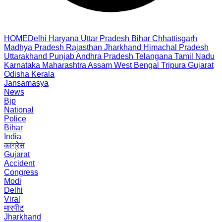
HOME
Delhi
Haryana
Uttar Pradesh
Bihar
Chhattisgarh
Madhya Pradesh
Rajasthan
Jharkhand
Himachal Pradesh
Uttarakhand
Punjab
Andhra Pradesh
Telangana
Tamil Nadu
Karnataka
Maharashtra
Assam
West Bengal
Tripura
Gujarat
Odisha
Kerala
Jansamasya
News
Bjp
National
Police
Bihar
India
कांग्रेस
Gujarat
Accident
Congress
Modi
Delhi
Viral
मारपीट
Jharkhand