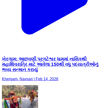
ખેરગામ: આછવણી પ્રગટેશ્વર ધામમાં નાસિકથી
મહાશિવરાત્રિ માટે આવેલા 150થી વધુ પદયાત્રીઓનું
ભવ્ય સન્માન કરાયું
Khergam, Navsari | Feb 14, 2026