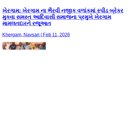
ખેરગામ: ખેરગામ ના ભૈરવી નજીક વળાંકમાં સ્પીડ બ્રેકર
મુકવા સમસ્ત આદિવાસી સમાજના પ્રમુખે ખેરગામ
મામલતદારને રજૂઆત
Khergam, Navsari | Feb 11, 2026