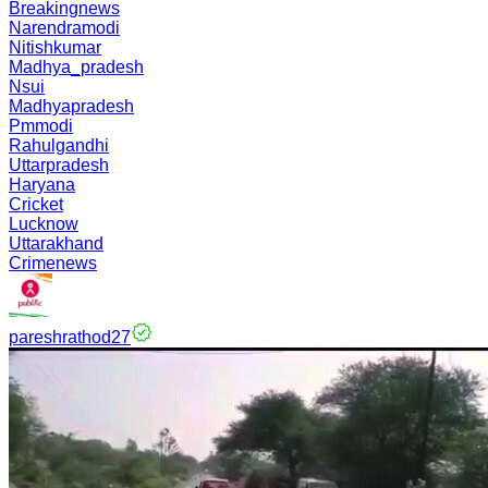
Breakingnews
Narendramodi
Nitishkumar
Madhya_pradesh
Nsui
Madhyapradesh
Pmmodi
Rahulgandhi
Uttarpradesh
Haryana
Cricket
Lucknow
Uttarakhand
Crimenews
pareshrathod27