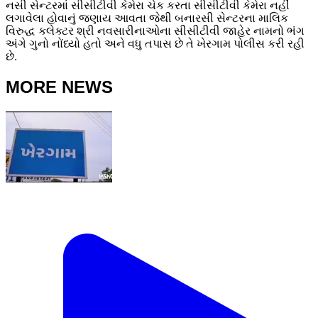
નસી સેન્ટરમાં સીસીટીવી કેમેરા ચેક કરતા સીસીટીવી કેમેરા નહીં
લગાવેલા હોવાનું જણાય આવતા જેથી બનારસી સેન્ટરના માલિક
વિરુદ્ધ કલેક્ટર શ્રી નવસારીનાઓના સીસીટીવી જાહેર નામનો ભંગ
અંગે ગુનો નોંધ્યો હતો અને વધુ તપાસ છે તે ખેરગામ પોલીસ કરી રહી
છે.
MORE NEWS