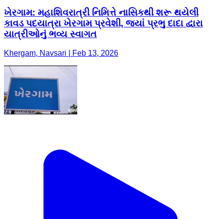
ખેરગામ: મહાશિવરાત્રી નિમિત્તે નાસિકથી શરૂ થયેલી
કાવડ પદયાત્રા ખેરગામ પ્રવેશી, જ્યાં પ્રભુ દાદા દ્વારા
યાત્રીઓનું ભવ્ય સ્વાગત
Khergam, Navsari | Feb 13, 2026