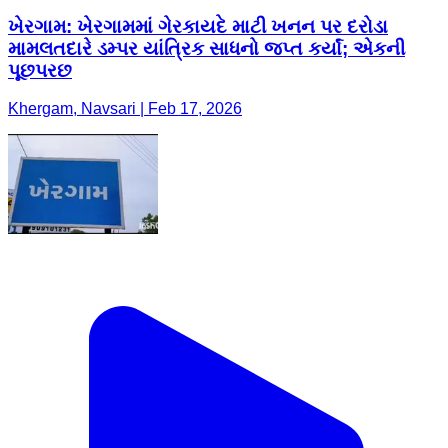
ખેરગામ: ખેરગામમાં ગેરકાયદે માટી ખનન પર દરોડા
મામલતદારે ડમ્પર યાંત્રિક સાધનો જપ્ત કર્યાં; એકની
પૂછપરછ
Khergam, Navsari | Feb 17, 2026