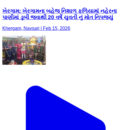
ખેરગામ: ખેરગામના બહેજ નિશાળ ફળિયામાં નહેરના
પાણીમાં ડૂબી જવાથી 20 વર્ષે યુવતી નું મોત નિપજ્યું
Khergam, Navsari | Feb 15, 2026