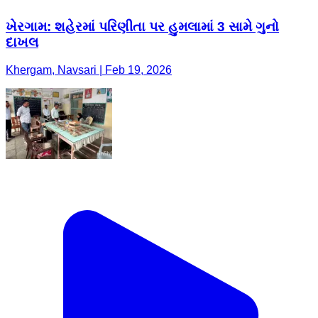
ખેરગામ: શહેરમાં પરિણીતા પર હુમલામાં 3 સામે ગુનો
દાખલ
Khergam, Navsari | Feb 19, 2026