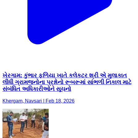
ખેરગામ: કુંભાર ફળિયા ખાતે કલેકટર શ્રી એ મુલાકાત
લીધી ગ્રામજનોના પ્રશ્નોનો રૂબરૂમાં સાંભળી નિકાલ માટે
સંબંધિત અધિકારીઓને સૂચનો
Khergam, Navsari | Feb 18, 2026