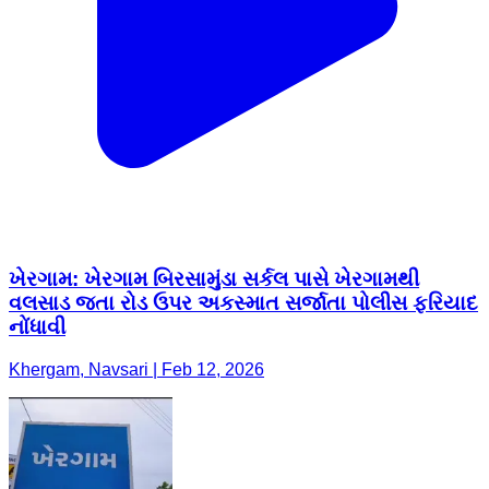
ખેરગામ: ખેરગામ બિરસામુંડા સર્કલ પાસે ખેરગામથી
વલસાડ જતા રોડ ઉપર અકસ્માત સર્જાતા પોલીસ ફરિયાદ
નોંધાવી
Khergam, Navsari | Feb 12, 2026