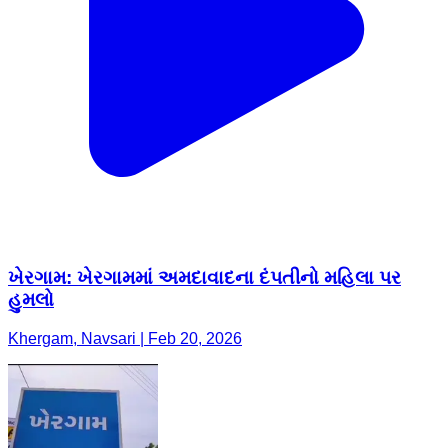
ખેરગામ: ખેરગામમાં અમદાવાદના દંપતીનો મહિલા પર
હુમલો
Khergam, Navsari | Feb 20, 2026