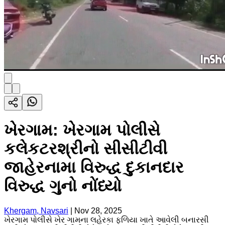
ખેરગામ: ખેરગામ પોલીસે
કલેકટરશ્રીનો સીસીટીવી
જાહેરનામા વિરુદ્ધ દુકાનદાર
વિરુદ્ધ ગુનો નોંધ્યો
Khergam, Navsari
|
Nov 28, 2025
ખેરગામ પોલીસે ખેર ગામના લહેરકા ફળિયા ખાતે આવેલી બનારસી