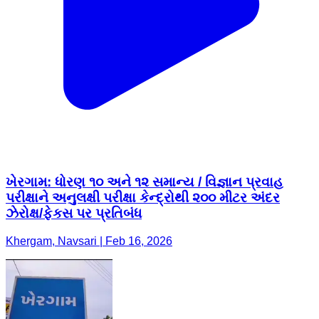
ખેરગામ: ધોરણ ૧૦ અને ૧૨ સમાન્ય / વિજ્ઞાન પ્રવાહ
પરીક્ષાને અનુલક્ષી પરીક્ષા કેન્દ્રોથી ૨૦૦ મીટર અંદર
ઝેરોક્ષ/ફેકસ પર પ્રતિબંધ
Khergam, Navsari | Feb 16, 2026