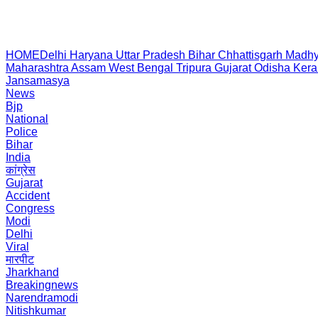
HOME
Delhi
Haryana
Uttar Pradesh
Bihar
Chhattisgarh
Madhy
Maharashtra
Assam
West Bengal
Tripura
Gujarat
Odisha
Kera
Jansamasya
News
Bjp
National
Police
Bihar
India
कांग्रेस
Gujarat
Accident
Congress
Modi
Delhi
Viral
मारपीट
Jharkhand
Breakingnews
Narendramodi
Nitishkumar