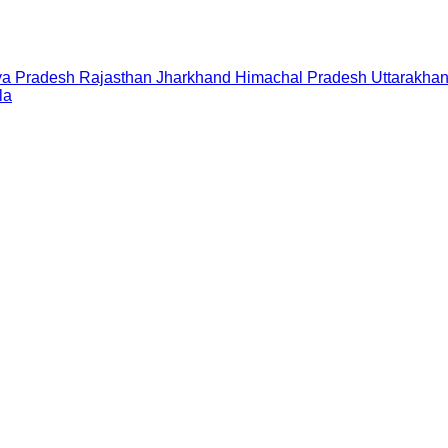
a Pradesh
Rajasthan
Jharkhand
Himachal Pradesh
Uttarakha
la