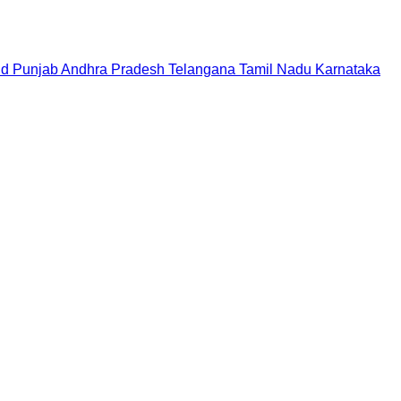
nd
Punjab
Andhra Pradesh
Telangana
Tamil Nadu
Karnataka