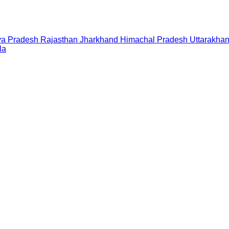
a Pradesh
Rajasthan
Jharkhand
Himachal Pradesh
Uttarakha
la