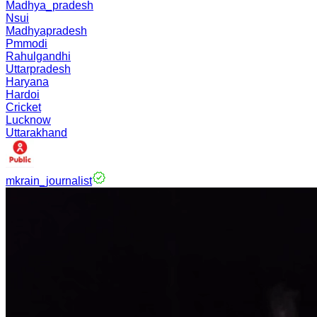
Madhya_pradesh
Nsui
Madhyapradesh
Pmmodi
Rahulgandhi
Uttarpradesh
Haryana
Hardoi
Cricket
Lucknow
Uttarakhand
mkrain_journalist