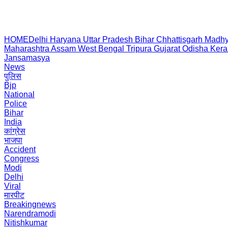
HOME
Delhi
Haryana
Uttar Pradesh
Bihar
Chhattisgarh
Madhy
Maharashtra
Assam
West Bengal
Tripura
Gujarat
Odisha
Kera
Jansamasya
News
पुलिस
Bjp
National
Police
Bihar
India
कांग्रेस
भाजपा
Accident
Congress
Modi
Delhi
Viral
मारपीट
Breakingnews
Narendramodi
Nitishkumar