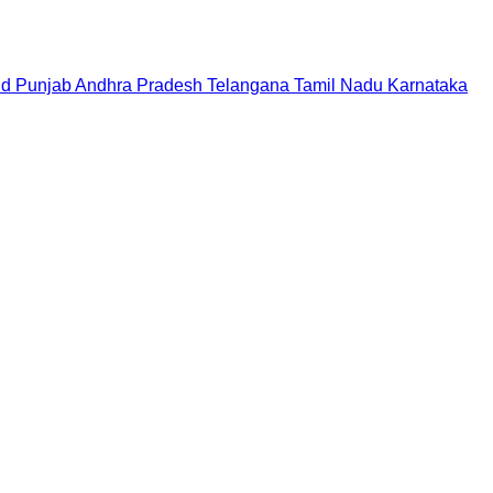
nd
Punjab
Andhra Pradesh
Telangana
Tamil Nadu
Karnataka