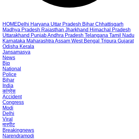
HOME
Delhi
Haryana
Uttar Pradesh
Bihar
Chhattisgarh
Madhya Pradesh
Rajasthan
Jharkhand
Himachal Pradesh
Uttarakhand
Punjab
Andhra Pradesh
Telangana
Tamil Nadu
Karnataka
Maharashtra
Assam
West Bengal
Tripura
Gujarat
Odisha
Kerala
Jansamasya
News
Bjp
National
Police
Bihar
India
कांग्रेस
Accident
Congress
Modi
Delhi
Viral
मारपीट
Breakingnews
Narendramodi