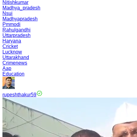
Nitishkumar
Madhya_pradesh
Nsui
Madhyapradesh
Pmmodi
Rahulgandhi
Uttarpradesh
Haryana
Cricket
Lucknow
Uttarakhand
Crimenews
Aap
Education
rupeshthakur59