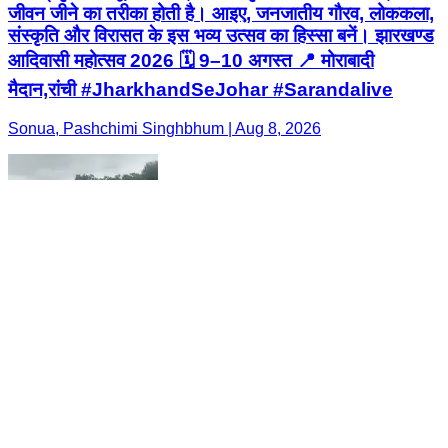
जीवन जीने का तरीका होती है। आइए, जनजातीय गौरव, लोककला,
संस्कृति और विरासत के इस भव्य उत्सव का हिस्सा बनें। झारखण्ड
आदिवासी महोत्सव 2026 🗓️ 9–10 अगस्त 📍 मोराबादी
मैदान,रांची #JharkhandSeJohar #Sarandalive
Sonua, Pashchimi Singhbhum | Aug 8, 2026