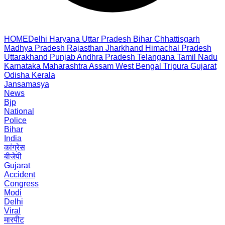
HOME
Delhi
Haryana
Uttar Pradesh
Bihar
Chhattisgarh
Madhya Pradesh
Rajasthan
Jharkhand
Himachal Pradesh
Uttarakhand
Punjab
Andhra Pradesh
Telangana
Tamil Nadu
Karnataka
Maharashtra
Assam
West Bengal
Tripura
Gujarat
Odisha
Kerala
Jansamasya
News
Bjp
National
Police
Bihar
India
कांग्रेस
बीजेपी
Gujarat
Accident
Congress
Modi
Delhi
Viral
मारपीट