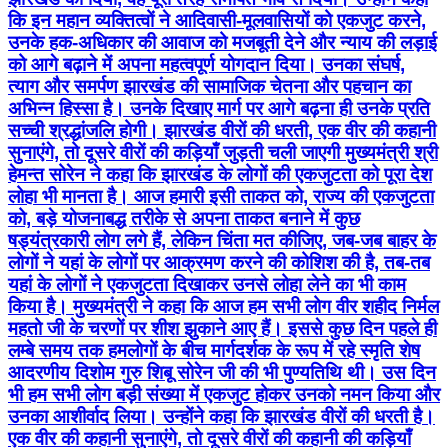
कि इन महान व्यक्तित्वों ने आदिवासी-मूलवासियों को एकजुट करने,
उनके हक-अधिकार की आवाज को मजबूती देने और न्याय की लड़ाई
को आगे बढ़ाने में अपना महत्वपूर्ण योगदान दिया। उनका संघर्ष,
त्याग और समर्पण झारखंड की सामाजिक चेतना और पहचान का
अभिन्न हिस्सा है। उनके दिखाए मार्ग पर आगे बढ़ना ही उनके प्रति
सच्ची श्रद्धांजलि होगी। झारखंड वीरों की धरती, एक वीर की कहानी
सुनाएंगे, तो दूसरे वीरों की कड़ियाँ जुड़ती चली जाएगी मुख्यमंत्री श्री
हेमन्त सोरेन ने कहा कि झारखंड के लोगों की एकजुटता को पूरा देश
लोहा भी मानता है। आज हमारी इसी ताकत को, राज्य की एकजुटता
को, बड़े योजनाबद्ध तरीके से अपना ताकत बनाने में कुछ
षड्यंत्रकारी लोग लगे हैं, लेकिन चिंता मत कीजिए, जब-जब बाहर के
लोगों ने यहां के लोगों पर आक्रमण करने की कोशिश की है, तब-तब
यहां के लोगों ने एकजुटता दिखाकर उनसे लोहा लेने का भी काम
किया है। मुख्यमंत्री ने कहा कि आज हम सभी लोग वीर शहीद निर्मल
महतो जी के चरणों पर शीश झुकाने आए हैं। इससे कुछ दिन पहले ही
लम्बे समय तक हमलोगों के बीच मार्गदर्शक के रूप में रहे स्मृति शेष
आदरणीय दिशोम गुरु शिबू सोरेन जी की भी पुण्यतिथि थी। उस दिन
भी हम सभी लोग बड़ी संख्या में एकजुट होकर उनको नमन किया और
उनका आशीर्वाद लिया। उन्होंने कहा कि झारखंड वीरों की धरती है।
एक वीर की कहानी सुनाएंगे, तो दूसरे वीरों की कहानी की कड़ियाँ