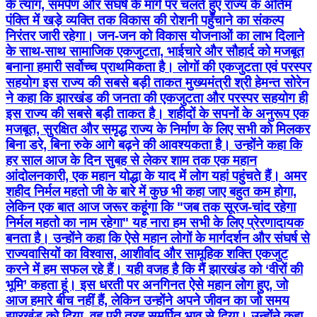
के त्याग, समर्पण और संघर्ष के मार्ग पर चलते हुए राज्य के अंतिम
पंक्ति में खड़े व्यक्ति तक विकास की रोशनी पहुँचाने का संकल्प
निरंतर जारी रहेगा। जन-जन को विकास योजनाओं का लाभ दिलाने
के साथ-साथ सामाजिक एकजुटता, भाईचारे और सौहार्द को मजबूत
बनाना हमारी सर्वोच्च प्राथमिकता है। लोगों की एकजुटता एवं परस्पर
सहयोग इस राज्य की सबसे बड़ी ताकत मुख्यमंत्री श्री हेमन्त सोरेन
ने कहा कि झारखंड की जनता की एकजुटता और परस्पर सहयोग ही
इस राज्य की सबसे बड़ी ताकत है। शहीदों के सपनों के अनुरूप एक
मजबूत, सुरक्षित और समृद्ध राज्य के निर्माण के लिए सभी को मिलकर
बिना डरे, बिना रुके आगे बढ़ने की आवश्यकता है। उन्होंने कहा कि
हर साल आज के दिन सुबह से लेकर शाम तक एक महान
आंदोलनकारी, एक महान योद्धा के याद में लोग यहां पहुंचते हैं। अमर
शहीद निर्मल महतो जी के बारे में कुछ भी कहा जाए बहुत कम होगा,
लेकिन एक बात आज जरूर कहूंगा कि "जब तक सूरज-चांद रहेगा
निर्मल महतो का नाम रहेगा" यह नारा हम सभी के लिए प्रेरणादायक
बनता है। उन्होंने कहा कि ऐसे महान लोगों के मार्गदर्शन और संघर्ष से
राज्यवासियों का विश्वास, आशीर्वाद और सामूहिक शक्ति एकजुट
करने में हम सफल रहे हैं। यही वजह है कि मैं झारखंड को ‘वीरों की
भूमि’ कहता हूं। इस धरती पर अनगिनत ऐसे महान लोग हुए, जो
आज हमारे बीच नहीं हैं, लेकिन उन्होंने अपने जीवन का जो समय
झारखंड को दिया, वह पूरी तरह समर्पित भाव से दिया। उन्होंने कहा