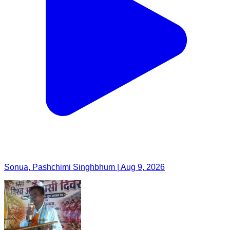
Sonua, Pashchimi Singhbhum | Aug 9, 2026