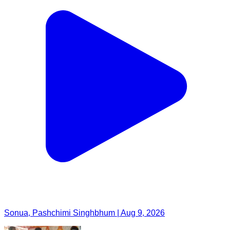
Sonua, Pashchimi Singhbhum | Aug 9, 2026