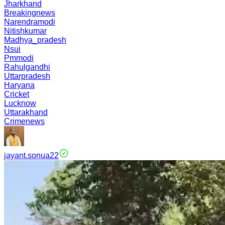
Jharkhand
Breakingnews
Narendramodi
Nitishkumar
Madhya_pradesh
Nsui
Pmmodi
Rahulgandhi
Uttarpradesh
Haryana
Cricket
Lucknow
Uttarakhand
Crimenews
jayant.sonua22