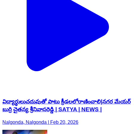
విద్యార్థులుచదువుతో పాటు క్రీడలలోరాణించాలి|నగర మేయర్
బుర్రి చైతన్య శ్రీనివాసరెడ్డి | SATYA | NEWS |
Nalgonda, Nalgonda | Feb 20, 2026