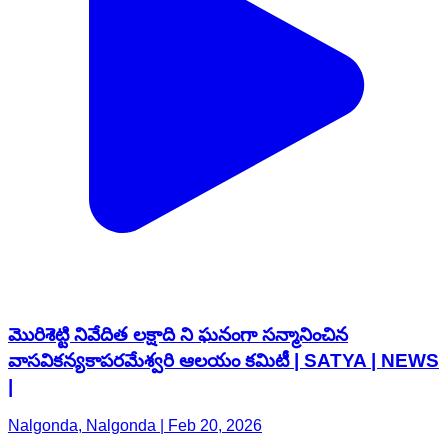
మొరిశెట్టి నివేదిత లక్షాది ని ఘనంగా సన్మానించిన
వాసవికన్యకాపరమేశ్వరి ఆలయం కమిటీ | SATYA | NEWS
|
Nalgonda, Nalgonda | Feb 20, 2026