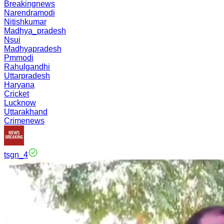
Breakingnews
Narendramodi
Nitishkumar
Madhya_pradesh
Nsui
Madhyapradesh
Pmmodi
Rahulgandhi
Uttarpradesh
Haryana
Cricket
Lucknow
Uttarakhand
Crimenews
tsgn_4