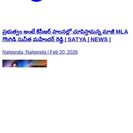
ప్రభుత్వం అంటే కేసీఆర్ పాలనల్లో చూపిస్తామన్న మాజీ MLA
గొంగిడి సునీత మహేందర్ రెడ్డి | SATYA | NEWS |
Nalgonda, Nalgonda | Feb 20, 2026