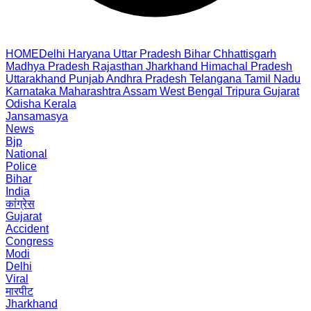
HOME
Delhi
Haryana
Uttar Pradesh
Bihar
Chhattisgarh
Madhya Pradesh
Rajasthan
Jharkhand
Himachal Pradesh
Uttarakhand
Punjab
Andhra Pradesh
Telangana
Tamil Nadu
Karnataka
Maharashtra
Assam
West Bengal
Tripura
Gujarat
Odisha
Kerala
Jansamasya
News
Bjp
National
Police
Bihar
India
कांग्रेस
Gujarat
Accident
Congress
Modi
Delhi
Viral
मारपीट
Jharkhand