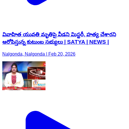
వివాహిత యువతి మృతిపై వీడని మిస్టరీ, హత్య చేశారని
ఆరోపిస్తున్న కుటుంబ సభ్యులు | SATYA | NEWS |
Nalgonda, Nalgonda | Feb 20, 2026