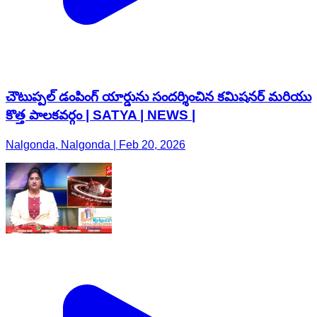
చౌటుప్పల్ డంపింగ్ యార్డును సందర్శించిన కమిషనర్ మరియు
కొత్త పాలకవర్గం | SATYA | NEWS |
Nalgonda, Nalgonda | Feb 20, 2026