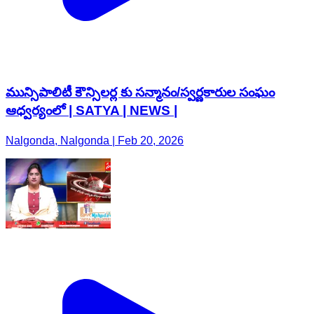
మున్సిపాలిటీ కౌన్సిలర్ల కు సన్మానం/స్వర్ణకారుల సంఘం
ఆధ్వర్యంలో | SATYA | NEWS |
Nalgonda, Nalgonda | Feb 20, 2026