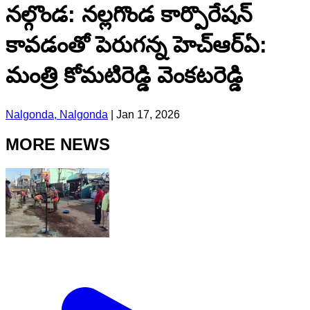
నల్గొండ: నల్లగొండ కార్పొరేషన్
కావడంతో పెరుగన్న హెచ్ఆర్ఏ:
మంత్రి కోమటిరెడ్డి వెంకటరెడ్డి
Nalgonda, Nalgonda
|
Jan 17, 2026
MORE NEWS