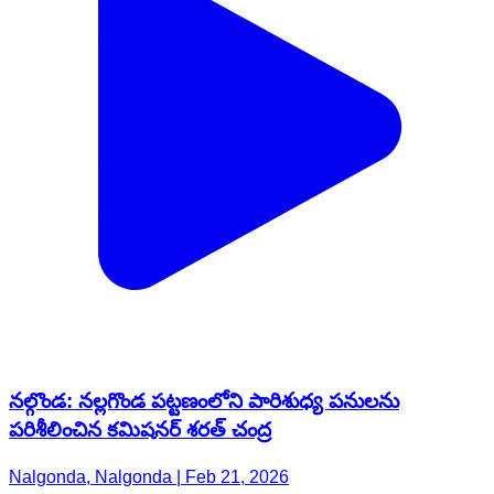
నల్గొండ: నల్లగొండ పట్టణంలోని పారిశుధ్య పనులను
పరిశీలించిన కమిషనర్ శరత్ చంద్ర
Nalgonda, Nalgonda | Feb 21, 2026