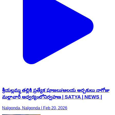
శ్రీయల్లమ్మ తల్లికి ప్రత్యేక పూజలు/ఆలయ అర్చకులు నాగోజు
మల్లాచారీ ఆధ్వర్యంలోనిర్వహణ | SATYA | NEWS |
Nalgonda, Nalgonda | Feb 20, 2026