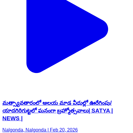
మత్స్యావతారంలో ఆలయ మాడ వీధుల్లో ఊరేగింపు/
యాదగిరిగుట్టలో ఘనంగా బ్రహ్మోత్సవాలు| SATYA |
NEWS |
Nalgonda, Nalgonda | Feb 20, 2026