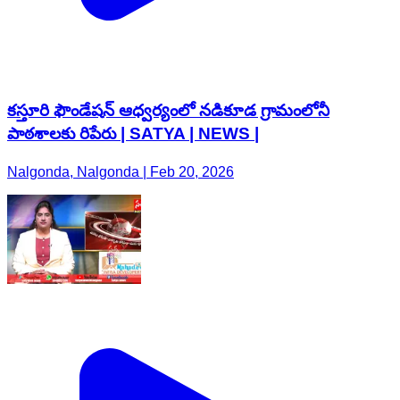
కస్తూరి ఫౌండేషన్ ఆధ్వర్యంలో నడికూడ గ్రామంలోనీ
పాఠశాలకు రిపేరు | SATYA | NEWS |
Nalgonda, Nalgonda | Feb 20, 2026