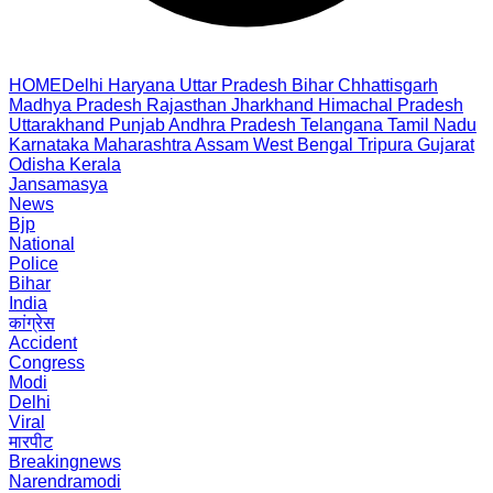
HOME
Delhi
Haryana
Uttar Pradesh
Bihar
Chhattisgarh
Madhya Pradesh
Rajasthan
Jharkhand
Himachal Pradesh
Uttarakhand
Punjab
Andhra Pradesh
Telangana
Tamil Nadu
Karnataka
Maharashtra
Assam
West Bengal
Tripura
Gujarat
Odisha
Kerala
Jansamasya
News
Bjp
National
Police
Bihar
India
कांग्रेस
Accident
Congress
Modi
Delhi
Viral
मारपीट
Breakingnews
Narendramodi