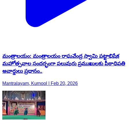
మంత్రాలయం: మంత్రాలయం రాఘవేంద్ర స్వామి పట్టాభిషేక
మహోత్సవాల సందర్భంగా పలువురు ప్రముఖులకు పీఠాధిపతి
అవార్డులు ప్రధానం..
Mantralayam, Kurnool | Feb 20, 2026