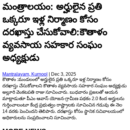
మంత్రాలయం: అర్హులైన ప్రతి
ఒక్కరూ ఇళ్ల నిర్మాణం కోసం
దరఖాస్తు చేసుకోవాలి:కౌతాళం
వ్యవసాయ సహకార సంఘం
అధ్యక్షుడు
Mantralayam, Kurnool
|
Dec 3, 2025
కౌతాళం :మండలంలో అర్హులైన ప్రతి ఒక్కరూ ఇళ్ల నిర్మాణం కోసం
దరఖాస్తు చేసుకోవాలని కౌతాళం వ్యవసాయ సహకార సంఘం అధ్యక్షుడు
అల్లూరి వెంకటపతి రాజు సూచించారు. బుధవారం ప్రజలతో ఆయన
మాట్లాడుతూ పీఎం ఆవాస్ యోజన-గ్రామీణ పథకం 2.0 కింద అర్హులను
గుర్తించాలంటూ కేంద్ర ప్రభుత్వం రాష్ట్రాలకు సూచించిన గడువు ఈ నెల
14 వరకు పెంచిందని తెలిపారు. దరఖాస్తు కోసం స్థానిక సచివాలయంలో
అధికారులను సంప్రదించాలని సూచించారు.