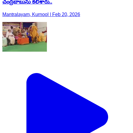
చంద్రబాబును కలిశారు..
Mantralayam, Kurnool | Feb 20, 2026