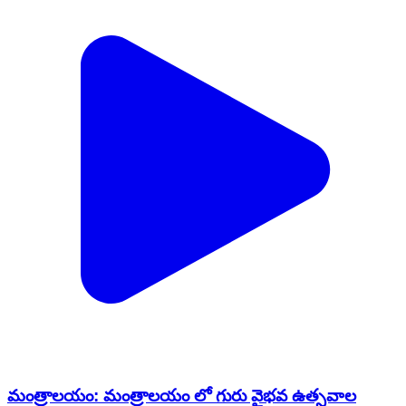
మంత్రాలయం: మంత్రాలయం లో గురు వైభవ ఉత్సవాల