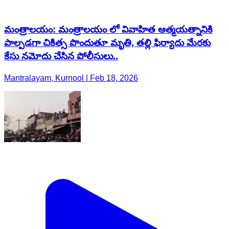
మంత్రాలయం: మంత్రాలయం లో వివాహిత ఆత్మయత్నానికి
పాల్పడగా చికిత్స పొందుతూ మృతి, తల్లి ఫిర్యాదు మేరకు
కేసు నమోదు చేసిన పోలీసులు..
Mantralayam, Kurnool | Feb 18, 2026