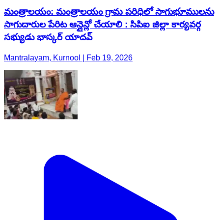
మంత్రాలయం: మంత్రాలయం గ్రామ పరిధిలో సాగుభూములను
సాగుదారుల పేరిట ఆన్లైన్లో చేయాలి : సిపిఐ జిల్లా కార్యవర్గ
సభ్యుడు భాస్కర్ యాదవ్
Mantralayam, Kurnool | Feb 19, 2026