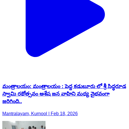
మంత్రాలయం: మంత్రాలయం : పెద్ద కడుబూరు లో శ్రీ సిద్ధరూడ
స్వామి రథోత్సవం అశేష జన వాహిని మధ్య వైభవంగా
జరిగింది..
Mantralayam, Kurnool | Feb 18, 2026