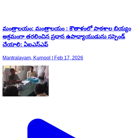
మంత్రాలయం: మంత్రాలయం ; కౌతాళంలో పాఠశాల బియ్యం
అక్రమంగా తరలించిన ప్రధాన ఉపాధ్యాయుడును సస్పెండ్
చేయాలి: ఏఐఎస్ఎఫ్
Mantralayam, Kurnool | Feb 17, 2026