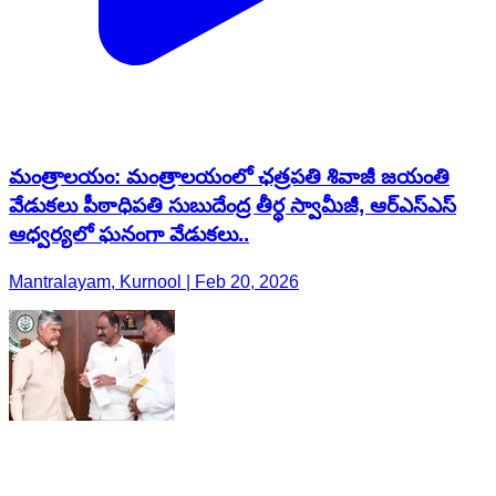
మంత్రాలయం: మంత్రాలయంలో ఛత్రపతి శివాజీ జయంతి
వేడుకలు పీఠాధిపతి సుబుదేంద్ర తీర్థ స్వామీజీ, ఆర్ఎస్ఎస్
ఆధ్వర్యలో ఘనంగా వేడుకలు..
Mantralayam, Kurnool | Feb 20, 2026