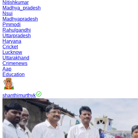
Nitishkumar
Madhya_pradesh
Nsui
Madhyapradesh
Pmmodi
Rahulgandhi
Uttarpradesh
Haryana
Cricket
Lucknow
Uttarakhand
Crimenews
Aap
Education
shanthimurthyk