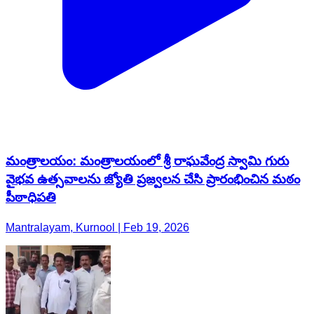
మంత్రాలయం: మంత్రాలయంలో శ్రీ రాఘవేంద్ర స్వామి గురు
వైభవ ఉత్సవాలను జ్యోతి ప్రజ్వలన చేసి ప్రారంభించిన మఠం
పీఠాధిపతి
Mantralayam, Kurnool | Feb 19, 2026