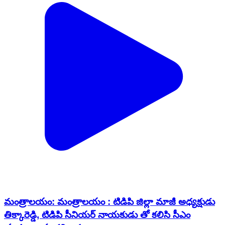
మంత్రాలయం: మంత్రాలయం : టిడిపి జిల్లా మాజీ అధ్యక్షుడు
తిక్కారెడ్డి, టిడిపి సీనియర్ నాయకుడు తో కలిసి సీఎం