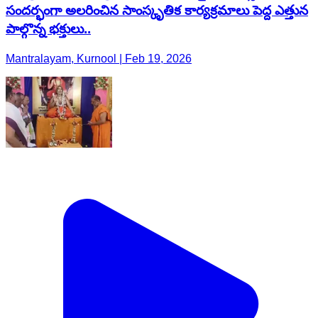
సందర్భంగా అలరించిన సాంస్కృతిక కార్యక్రమాలు పెద్ద ఎత్తున
పాల్గొన్న భక్తులు..
Mantralayam, Kurnool | Feb 19, 2026