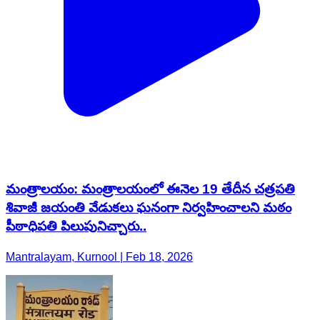
మంత్రాలయం: మంత్రాలయంలో ఈనెల 19 తేదీన చత్రపతి
శివాజీ జయంతి వేడుకలు ఘనంగా నిర్వహించాలని మఠం
పీఠాధిపతి పిలుపునిచ్చారు..
Mantralayam, Kurnool | Feb 18, 2026