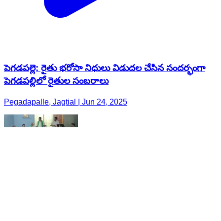
పెగడపల్లె: రైతు భరోసా నిధులు విడుదల చేసిన సందర్భంగా
పెగడపల్లిలో రైతుల సంబరాలు
Pegadapalle, Jagtial | Jun 24, 2025