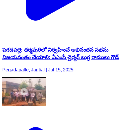
పెగడపల్లె: ధర్మపురిలో నిర్వహించే అభినందన సభను
విజయవంతం చేయాలి: ఏఎంసీ చైర్మన్ బుర్ర రాములు గౌడ్
Pegadapalle, Jagtial | Jul 15, 2025