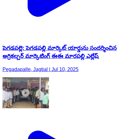
పెగడపల్లె: పెగడపల్లి మార్కెట్ యార్డును సందర్శించిన
అగ్రికల్చర్ మార్కెటింగ్ ఈఈ మారపల్లి ఎల్లేష్
Pegadapalle, Jagtial | Jul 10, 2025