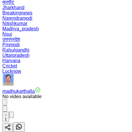
मारपीट
Jharkhand
Breakingnews
Narendramodi
Nitishkumar
Madhya_pradesh
Nsui
उत्तरप्रदेश
Pmmodi
Rahulgandhi
Uttarpradesh
Haryana
Cricket
Lucknow
madhukarthalla
No video available
1