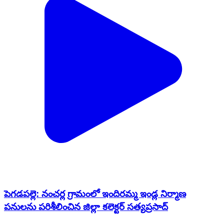
పెగడపల్లె: నంచర్ల గ్రామంలో ఇందిరమ్మ ఇండ్ల నిర్మాణ
పనులను పరిశీలించిన జిల్లా కలెక్టర్ సత్యప్రసాద్