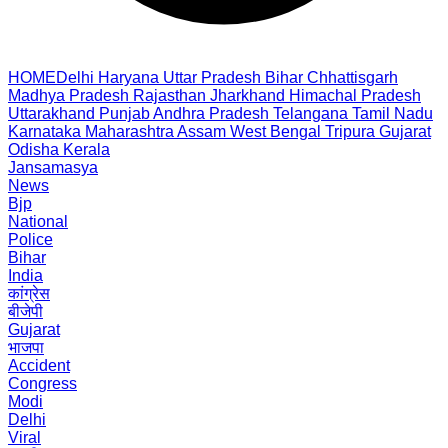
HOME
Delhi
Haryana
Uttar Pradesh
Bihar
Chhattisgarh
Madhya Pradesh
Rajasthan
Jharkhand
Himachal Pradesh
Uttarakhand
Punjab
Andhra Pradesh
Telangana
Tamil Nadu
Karnataka
Maharashtra
Assam
West Bengal
Tripura
Gujarat
Odisha
Kerala
Jansamasya
News
Bjp
National
Police
Bihar
India
कांग्रेस
बीजेपी
Gujarat
भाजपा
Accident
Congress
Modi
Delhi
Viral