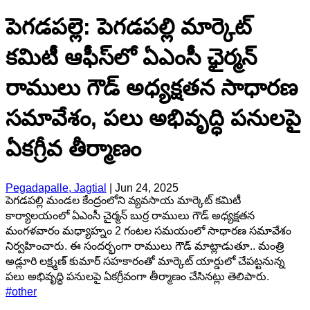
పెగడపల్లె: పెగడపల్లి మార్కెట్
కమిటీ ఆఫీస్‌లో ఏఎంసీ ఛైర్మన్
రాములు గౌడ్ అధ్యక్షతన సాధారణ
సమావేశం, పలు అభివృద్ధి పనులపై
ఏకగ్రీవ తీర్మాణం
Pegadapalle, Jagtial
|
Jun 24, 2025
పెగడపల్లి మండల కేంద్రంలోని వ్యవసాయ మార్కెట్ కమిటీ
కార్యాలయంలో ఏఎంసీ చైర్మన్ బుర్ర రాములు గౌడ్ అధ్యక్షతన
మంగళవారం మధ్యాహ్నం 2 గంటల సమయంలో సాధారణ సమావేశం
నిర్వహించారు. ఈ సందర్భంగా రాములు గౌడ్ మాట్లాడుతూ.. మంత్రి
అడ్లూరి లక్ష్మణ్ కుమార్ సహకారంతో మార్కెట్ యార్డులో చేపట్టనున్న
పలు అభివృద్ధి పనులపై ఏకగ్రీవంగా తీర్మాణం చేసినట్లు తెలిపారు.
#
other