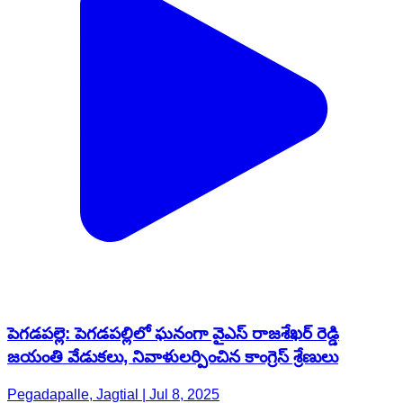
పెగడపల్లె: పెగడపల్లిలో ఘనంగా వైఎస్ రాజశేఖర్ రెడ్డి
జయంతి వేడుకలు, నివాళులర్పించిన కాంగ్రెస్ శ్రేణులు
Pegadapalle, Jagtial | Jul 8, 2025