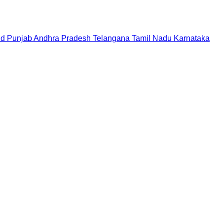
nd
Punjab
Andhra Pradesh
Telangana
Tamil Nadu
Karnataka