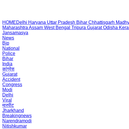
HOME
Delhi
Haryana
Uttar Pradesh
Bihar
Chhattisgarh
Madhy
Maharashtra
Assam
West Bengal
Tripura
Gujarat
Odisha
Kera
Jansamasya
News
Bjp
National
Police
Bihar
India
कांग्रेस
Gujarat
Accident
Congress
Modi
Delhi
Viral
मारपीट
Jharkhand
Breakingnews
Narendramodi
Nitishkumar