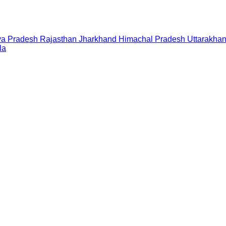
a Pradesh
Rajasthan
Jharkhand
Himachal Pradesh
Uttarakha
la