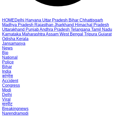
HOME
Delhi
Haryana
Uttar Pradesh
Bihar
Chhattisgarh
Madhya Pradesh
Rajasthan
Jharkhand
Himachal Pradesh
Uttarakhand
Punjab
Andhra Pradesh
Telangana
Tamil Nadu
Karnataka
Maharashtra
Assam
West Bengal
Tripura
Gujarat
Odisha
Kerala
Jansamasya
News
Bjp
National
Police
Bihar
India
कांग्रेस
Accident
Congress
Modi
Delhi
Viral
मारपीट
Breakingnews
Narendramodi