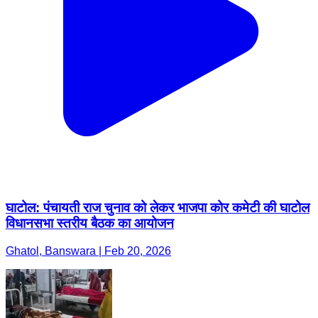
घाटोल: पंचायती राज चुनाव को लेकर भाजपा कोर कमेटी की घाटोल
विधानसभा स्तरीय बैठक का आयोजन
Ghatol, Banswara | Feb 20, 2026