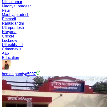
Nitishkumar
Madhya_pradesh
Nsui
Madhyapradesh
Pmmodi
Rahulgandhi
Uttarpradesh
Haryana
Cricket
Lucknow
Uttarakhand
Crimenews
Aap
Education
hemantpandya5007