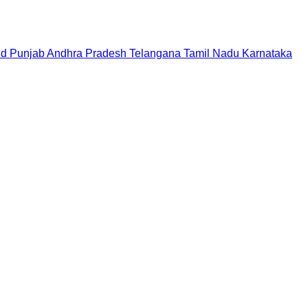
nd
Punjab
Andhra Pradesh
Telangana
Tamil Nadu
Karnataka