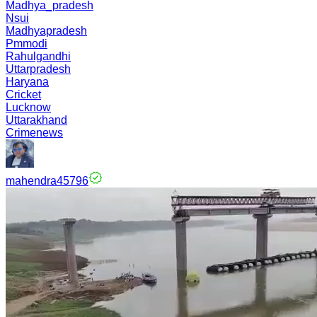
Madhya_pradesh
Nsui
Madhyapradesh
Pmmodi
Rahulgandhi
Uttarpradesh
Haryana
Cricket
Lucknow
Uttarakhand
Crimenews
mahendra45796