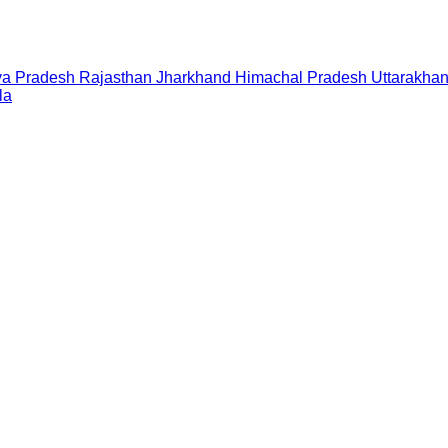
a Pradesh
Rajasthan
Jharkhand
Himachal Pradesh
Uttarakha
la