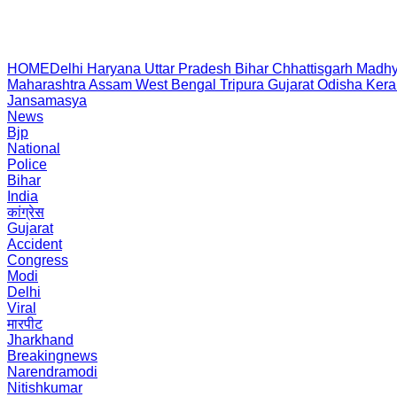
HOME
Delhi
Haryana
Uttar Pradesh
Bihar
Chhattisgarh
Madhy
Maharashtra
Assam
West Bengal
Tripura
Gujarat
Odisha
Kera
Jansamasya
News
Bjp
National
Police
Bihar
India
कांग्रेस
Gujarat
Accident
Congress
Modi
Delhi
Viral
मारपीट
Jharkhand
Breakingnews
Narendramodi
Nitishkumar