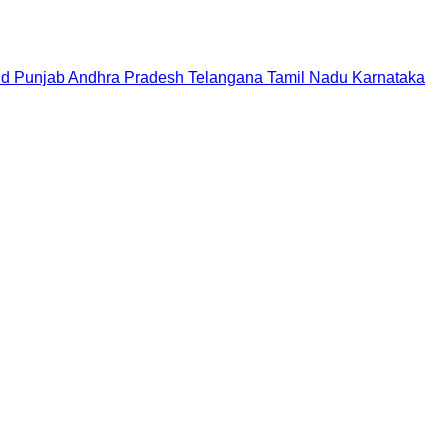
nd
Punjab
Andhra Pradesh
Telangana
Tamil Nadu
Karnataka