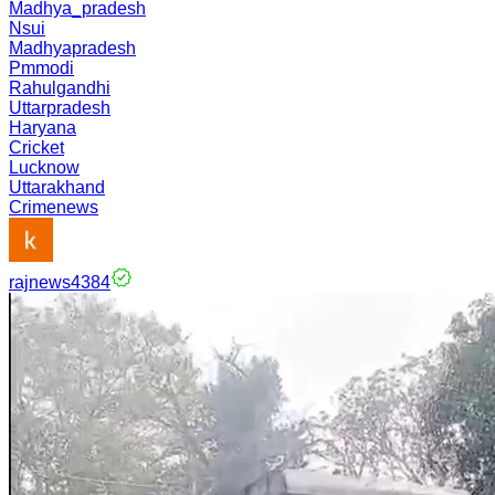
Madhya_pradesh
Nsui
Madhyapradesh
Pmmodi
Rahulgandhi
Uttarpradesh
Haryana
Cricket
Lucknow
Uttarakhand
Crimenews
rajnews4384