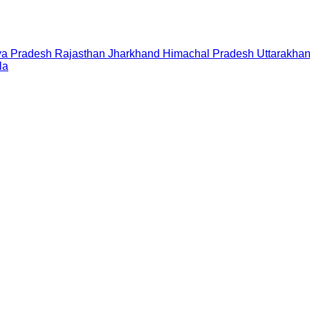
a Pradesh
Rajasthan
Jharkhand
Himachal Pradesh
Uttarakha
la