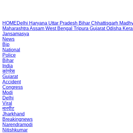
HOME
Delhi
Haryana
Uttar Pradesh
Bihar
Chhattisgarh
Madhy
Maharashtra
Assam
West Bengal
Tripura
Gujarat
Odisha
Kera
Jansamasya
News
Bjp
National
Police
Bihar
India
कांग्रेस
Gujarat
Accident
Congress
Modi
Delhi
Viral
मारपीट
Jharkhand
Breakingnews
Narendramodi
Nitishkumar