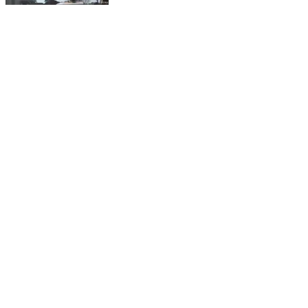
জামবনি: ‘রাত হলেই দরজায় কড়া’—গুজবে আতঙ্ক জামবনি,সচেতনতায়
মাইকিং ও পুলিশি টহল শুরু
Jamboni, Jhargam | Feb 10, 2026