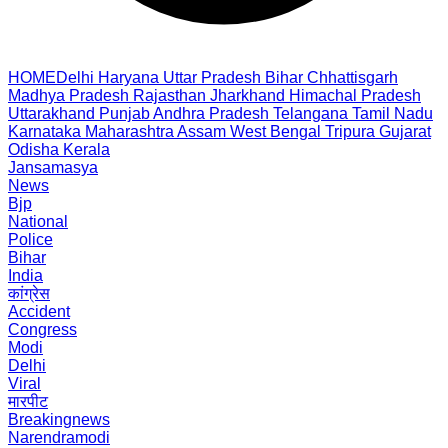
HOME
Delhi
Haryana
Uttar Pradesh
Bihar
Chhattisgarh
Madhya Pradesh
Rajasthan
Jharkhand
Himachal Pradesh
Uttarakhand
Punjab
Andhra Pradesh
Telangana
Tamil Nadu
Karnataka
Maharashtra
Assam
West Bengal
Tripura
Gujarat
Odisha
Kerala
Jansamasya
News
Bjp
National
Police
Bihar
India
कांग्रेस
Accident
Congress
Modi
Delhi
Viral
मारपीट
Breakingnews
Narendramodi