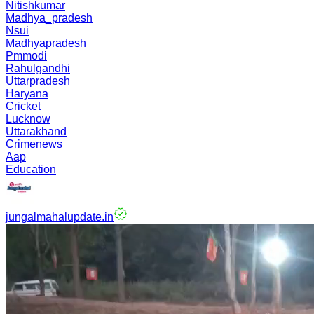
Nitishkumar
Madhya_pradesh
Nsui
Madhyapradesh
Pmmodi
Rahulgandhi
Uttarpradesh
Haryana
Cricket
Lucknow
Uttarakhand
Crimenews
Aap
Education
jungalmahalupdate.in