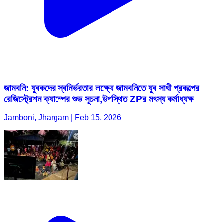
জামবনি: যুবকদের স্বনির্ভরতার লক্ষ্যে জামবনিতে যুব সাথী প্রকল্পের
রেজিস্ট্রেশন ক্যাম্পের শুভ সূচনা,উপস্থিত ZPর মৎস্য কর্মাধ্যক্ষ
Jamboni, Jhargam | Feb 15, 2026