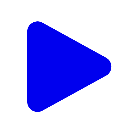
জামবনি: গামারিয়া বুথে উন্নয়নের বার্তা পৌঁছাতে আয়োজিত হলো
‘উন্নয়নের সংলাপ’ কর্মসূচি, প্রদর্শিত ‘লক্ষ্মী এলো ঘরে’ তথ্যচিত্র
Jamboni, Jhargam | Feb 12, 2026