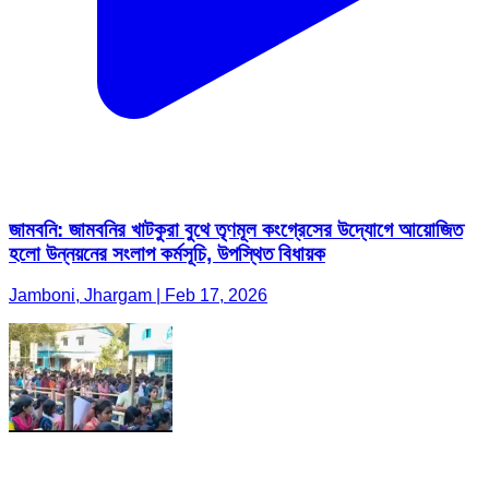
জামবনি: জামবনির খাটকুরা বুথে তৃণমূল কংগ্রেসের উদ্যোগে আয়োজিত
হলো উন্নয়নের সংলাপ কর্মসূচি, উপস্থিত বিধায়ক
Jamboni, Jhargam | Feb 17, 2026