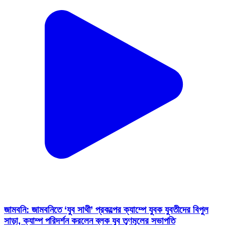
জামবনি: জামবনিতে ‘যুব সাথী’ প্রকল্পের ক্যাম্পে যুবক যুবতীদের বিপুল
সাড়া, ক্যাম্প পরিদর্শন করলেন ব্লক যুব তৃণমূলের সভাপতি