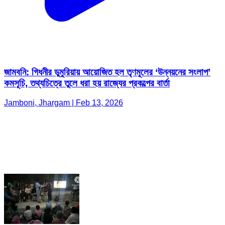
জামবনি: গিধনীর ডুমুরিয়ায় আয়োজিত হল তৃণমূলের ‘উন্নয়নের সংলাপ’
কমসূচি, তথ্যচিত্রে তুলে ধরা হয় রাজ্যের প্রকল্পের বার্তা
Jamboni, Jhargam | Feb 13, 2026