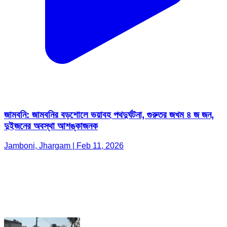
জামবনি: জামবনির বড়শোলে ভয়াবহ পথদুর্ঘটনা, গুরুতর জখম ৪ জ জন,
দুইজনের অবস্থা আশঙ্কাজনক
Jamboni, Jhargam | Feb 11, 2026