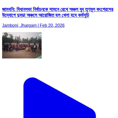
জামবনি: বিধানসভা নির্বাচনকে সামনে রেখে অঞ্চল যুব তৃণমূল কংগ্রেসের
উদ্যোগে দুবড়া অঞ্চলে আয়োজিত হল খেলা হবে কর্মসূচি
Jamboni, Jhargam | Feb 20, 2026