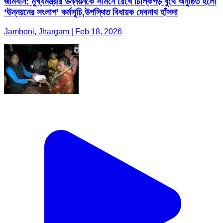
জামবনি: মুখ্যমন্ত্রীর উন্নয়নকে সামনে রেখে চিল্কিগড় বুথে অনুষ্ঠিত হলো
‘উন্নয়নের সংলাপ’ কর্মসূচি,উপস্থিত বিধায়ক দেবনাথ হাঁসদা
Jamboni, Jhargam | Feb 18, 2026