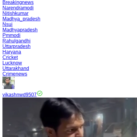
Breakingnews
Narendramodi
Nitishkumar
Madhya_pradesh
Nsui
Madhyapradesh
Pmmodi
Rahulgandhi
Uttarpradesh
Haryana
Cricket
Lucknow
Uttarakhand
Crimenews
vikashnwd9507