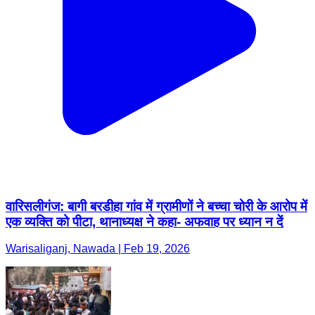
वारिसलीगंज: बागी बरडीहा गांव में ग्रामीणों ने बच्चा चोरी के आरोप में
एक व्यक्ति को पीटा, थानाध्यक्ष ने कहा- अफवाह पर ध्यान न दें
Warisaliganj, Nawada | Feb 19, 2026