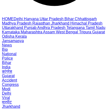
HOME
Delhi
Haryana
Uttar Pradesh
Bihar
Chhattisgarh
Madhya Pradesh
Rajasthan
Jharkhand
Himachal Pradesh
Uttarakhand
Punjab
Andhra Pradesh
Telangana
Tamil Nadu
Karnataka
Maharashtra
Assam
West Bengal
Tripura
Gujarat
Odisha
Kerala
Jansamasya
News
Bjp
National
Police
Bihar
India
कांग्रेस
Gujarat
Accident
Congress
Modi
Delhi
Viral
मारपीट
Jharkhand