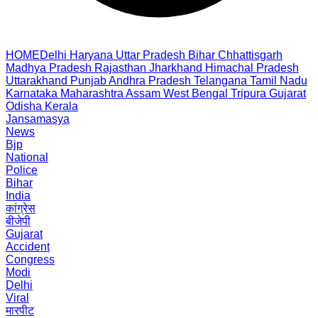
HOME
Delhi
Haryana
Uttar Pradesh
Bihar
Chhattisgarh
Madhya Pradesh
Rajasthan
Jharkhand
Himachal Pradesh
Uttarakhand
Punjab
Andhra Pradesh
Telangana
Tamil Nadu
Karnataka
Maharashtra
Assam
West Bengal
Tripura
Gujarat
Odisha
Kerala
Jansamasya
News
Bjp
National
Police
Bihar
India
कांग्रेस
बीजेपी
Gujarat
Accident
Congress
Modi
Delhi
Viral
मारपीट