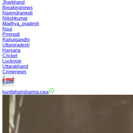
Jharkhand
Breakingnews
Narendramodi
Nitishkumar
Madhya_pradesh
Nsui
Pmmodi
Rahulgandhi
Uttarpradesh
Haryana
Cricket
Lucknow
Uttarakhand
Crimenews
kunjbiharisharma.cwa