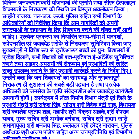
विभिन्न जनकल्याणकारी योजनाओं की प्रगति तथा सीएम हेल्पलाइन
शिकायतों के निराकरण की स्थिति का विस्तृत अवलोकन किया।
उन्होंने राजस्व, नल-जल, ऊर्जा, पुलिस सहित सभी विभागों के
अधिकारियों को निर्देशित किया कि आम नागरिकों को अपनी
समस्याओं के समाधान के लिए शिकायत करने की नौबत नहीं आनी
चाहिए। प्रत्येक प्रकरण का निर्धारित समय-सीमा में पारदर्शी,
संवेदनशील एवं जवाबदेह तरीके से निराकरण सुनिश्चित किया जाए
मुख्यमंत्री ने विशेष रूप से ड्रॉपआउट बच्चों को पुनः विद्यालयों में
प्रवेश दिलाने, सभी शिक्षकों की शत-प्रतिशत ई-अटेंडेंस सुनिश्चित
करने तथा साइबर अपराधों की रोकथाम एवं प्रभावितों को त्वरित
राहत उपलब्ध कराने के लिए प्रभावी कार्रवाई करने के निर्देश दिए।
उन्होंने कहा कि जन शिकायतों का समयबद्ध और गुणवत्तापूर्ण
निराकरण ही सुशासन की सबसे बड़ी पहचान है तथा प्रत्येक
अधिकारी को जनसेवा के प्रति संवेदनशील और जवाबदेह कार्यशैली
अपनानी होगी। कार्यक्रम में लोक निर्माण विभाग मंत्री एवं जिले के
प्रभारी मंत्री श्री राकेश सिंह, सांसद श्री विवेक बंटी साहू, विधायक
श्री कमलेश प्रताप शाह, महापौर श्री विक्रम आहके,श्री शेषराव
यादव, मुख्य सचिव श्री अशोक वर्णवाल, सचिव श्री सुदाम खाड़े,
संभागायुक्त श्री धनंजय सिंह, कलेक्टर श्री हरेंद्र नारायन, पुलिस
अधीक्षक श्री अजय पांडेय सहित अन्य जनप्रतिनिधि एवं विभागीय