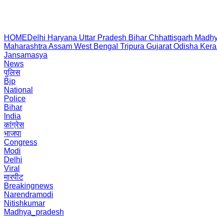
HOME
Delhi
Haryana
Uttar Pradesh
Bihar
Chhattisgarh
Madhy
Maharashtra
Assam
West Bengal
Tripura
Gujarat
Odisha
Kera
Jansamasya
News
पुलिस
Bjp
National
Police
Bihar
India
कांग्रेस
भाजपा
Congress
Modi
Delhi
Viral
मारपीट
Breakingnews
Narendramodi
Nitishkumar
Madhya_pradesh