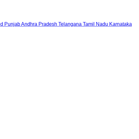
nd
Punjab
Andhra Pradesh
Telangana
Tamil Nadu
Karnataka