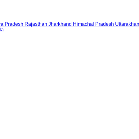
a Pradesh
Rajasthan
Jharkhand
Himachal Pradesh
Uttarakha
la