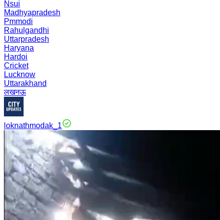
Nsui
Madhyapradesh
Pmmodi
Rahulgandhi
Uttarpradesh
Haryana
Hardoi
Cricket
Lucknow
Uttarakhand
लखनऊ
loknathmodak_1