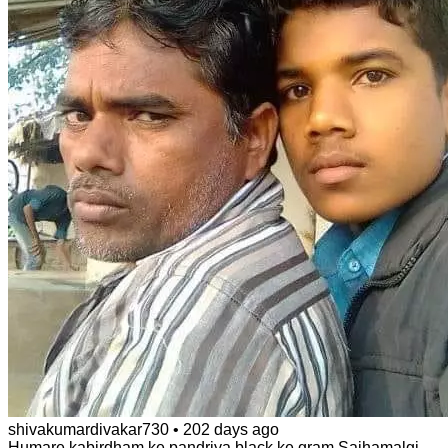
shivakumardivakar730
•
202 days ago
Humare kabirdham ke pandriya black ke gram Saihamalgi