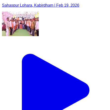
Sahaspur Lohara, Kabirdham | Feb 19, 2026