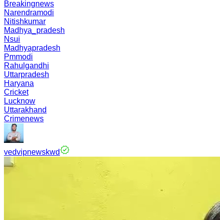
Breakingnews
Narendramodi
Nitishkumar
Madhya_pradesh
Nsui
Madhyapradesh
Pmmodi
Rahulgandhi
Uttarpradesh
Haryana
Cricket
Lucknow
Uttarakhand
Crimenews
vedvipnewskwd