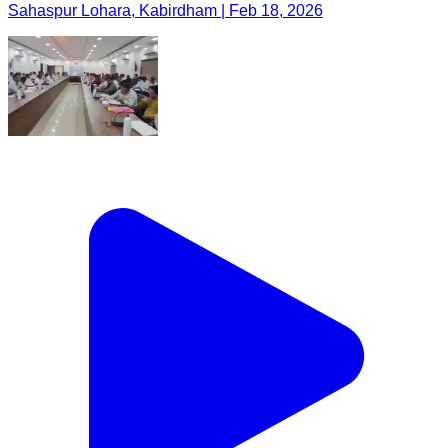
Sahaspur Lohara, Kabirdham | Feb 18, 2026