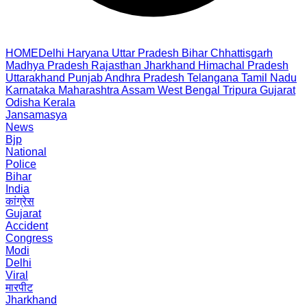
HOME
Delhi
Haryana
Uttar Pradesh
Bihar
Chhattisgarh
Madhya Pradesh
Rajasthan
Jharkhand
Himachal Pradesh
Uttarakhand
Punjab
Andhra Pradesh
Telangana
Tamil Nadu
Karnataka
Maharashtra
Assam
West Bengal
Tripura
Gujarat
Odisha
Kerala
Jansamasya
News
Bjp
National
Police
Bihar
India
कांग्रेस
Gujarat
Accident
Congress
Modi
Delhi
Viral
मारपीट
Jharkhand